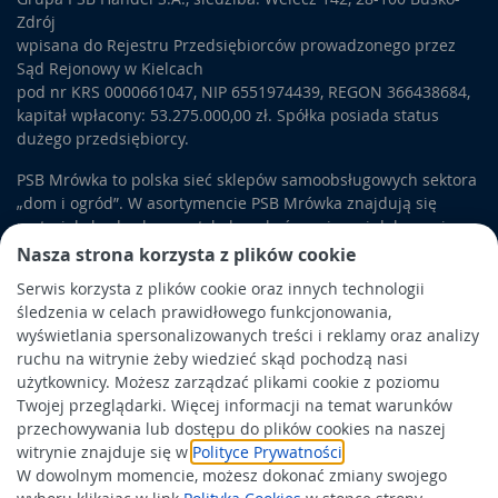
Zdrój
wpisana do Rejestru Przedsiębiorców prowadzonego przez
Sąd Rejonowy w Kielcach
pod nr KRS 0000661047, NIP 6551974439, REGON 366438684,
kapitał wpłacony: 53.275.000,00 zł. Spółka posiada status
dużego przedsiębiorcy.
PSB Mrówka to polska sieć sklepów samoobsługowych sektora
„dom i ogród”. W asortymencie PSB Mrówka znajdują się
materiały budowlane, artykuły wykończeniowe i dekoracyjne,
wyposażenie łazienek i kuchni, elektronarzędzia, a także
Nasza strona korzysta z plików cookie
artykuły związane z ogrodem i otoczeniem domu.
Serwis korzysta z plików cookie oraz innych technologii
śledzenia w celach prawidłowego funkcjonowania,
Obowiązek informacyjny
wyświetlania spersonalizowanych treści i reklamy oraz analizy
Polityka prywatności
ruchu na witrynie żeby wiedzieć skąd pochodzą nasi
użytkownicy. Możesz zarządzać plikami cookie z poziomu
Polityka Cookies
Twojej przeglądarki. Więcej informacji na temat warunków
Odbiór zużytego sprzętu
przechowywania lub dostępu do plików cookies na naszej
witrynie znajduje się w
Polityce Prywatności
.
W dowolnym momencie, możesz dokonać zmiany swojego
Wspierają nas: