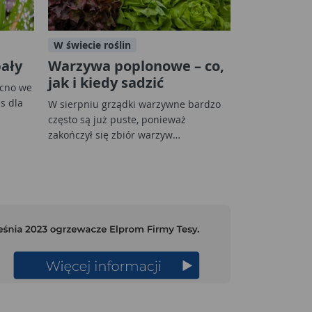
W świecie roślin
pały
Warzywa poplonowe – co,
jak i kiedy sadzić
ocno we
es dla
W sierpniu grządki warzywne bardzo
często są już puste, ponieważ
zakończył się zbiór warzyw…