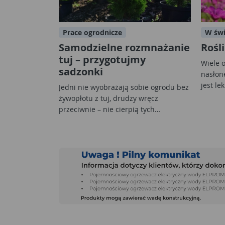
Prace ogrodnicze
W świ
Samodzielne rozmnażanie
Rośl
tuj – przygotujmy
Wiele 
sadzonki
nasłon
jest le
Jedni nie wyobrażają sobie ogrodu bez
żywopłotu z tuj, drudzy wręcz
przeciwnie – nie cierpią tych…