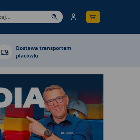
nter - przejdź do strony produktów. Spacja – otwórz/zamkni
Dostawa transportem
placówki