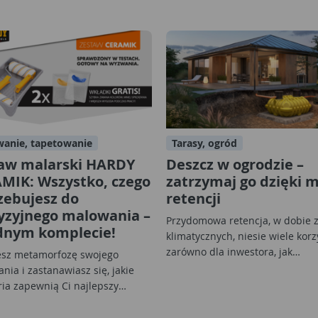
anie, tapetowanie
Tarasy, ogród
aw malarski HARDY
Deszcz w ogrodzie –
MIK: Wszystko, czego
zatrzymaj go dzięki m
zebujesz do
retencji
yzyjnego malowania –
Przydomowa retencja, w dobie 
dnym komplecie!
klimatycznych, niesie wiele korz
zarówno dla inwestora, jak…
esz metamorfozę swojego
nia i zastanawiasz się, jakie
ria zapewnią Ci najlepszy…