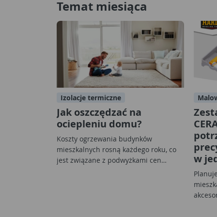
Temat miesiąca
Izolacje termiczne
Malow
Jak oszczędzać na
Zest
ociepleniu domu?
CERA
potr
Koszty ogrzewania budynków
prec
mieszkalnych rosną każdego roku, co
w je
jest związane z podwyżkami cen…
Planuj
mieszka
akceso