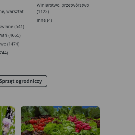
Winiarstwo, przetwórstwo
ne, warsztat
(1123)
Inne (4)
wlane (541)
wań (4665)
owe (1474)
744)
Sprzęt ogrodniczy