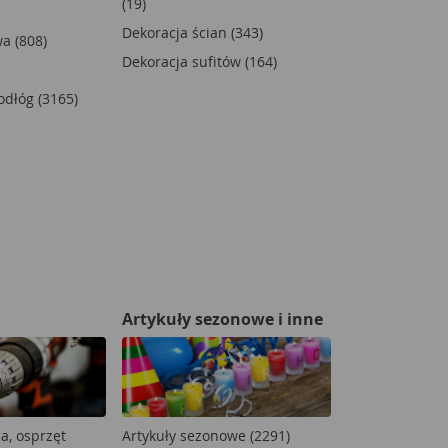
(19)
Dekoracja ścian (343)
a (808)
Dekoracja sufitów (164)
dłóg (3165)
Artykuły sezonowe i inne
a, osprzęt
Artykuły sezonowe (2291)