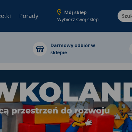
Mój sklep
etki
Porady
Menu Produktów, nawigacja: E
Wybierz swój sklep
Darmowy odbiór w
sklepie