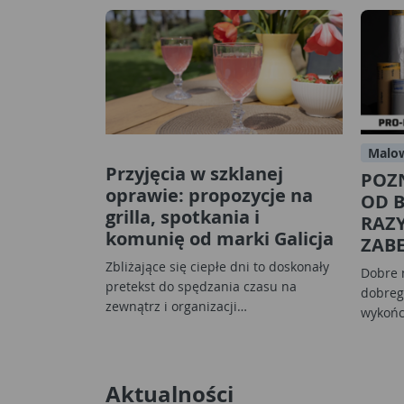
Malow
Przyjęcia w szklanej
POZ
oprawie: propozycje na
OD B
grilla, spotkania i
RAZY
komunię od marki Galicja
ZABE
Zbliżające się ciepłe dni to doskonały
Dobre 
pretekst do spędzania czasu na
dobreg
zewnątrz i organizacji…
wykońc
Aktualności