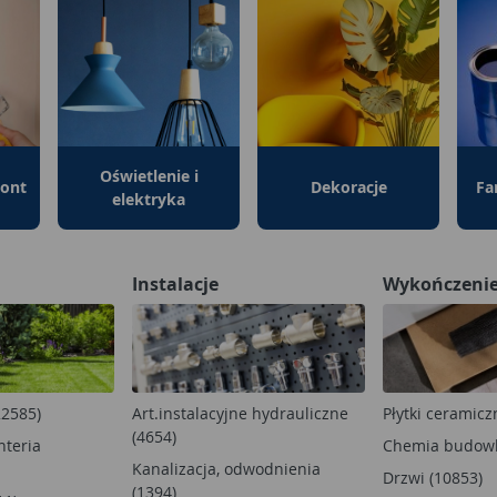
Oświetlenie i
mont
Dekoracje
Fa
elektryka
Instalacje
Wykończeni
22585)
Art.instalacyjne hydrauliczne
Płytki ceramicz
(4654)
nteria
Chemia budowl
Kanalizacja, odwodnienia
Drzwi (10853)
(1394)