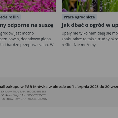
ecie roślin
Prace ogrodnicze
iny odporne na suszę
Jak dbać o ogród w u
ogrodów jest mocno
Upały nie tylko nam dają się m
ecznionych, dodatkowo gleba
znaki, także to także trudny okr
kka i bardzo przepuszczalna. W…
roślin. Nie możemy…