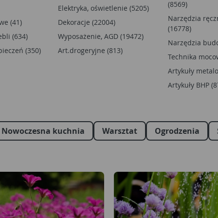
(8569)
Elektryka, oświetlenie (5205)
Narzędzia ręcz
we (41)
Dekoracje (22004)
(16778)
bli (634)
Wyposażenie, AGD (19472)
Narzędzia budo
ieczeń (350)
Art.drogeryjne (813)
Technika moco
Artykuły metal
Artykuły BHP (8
Nowoczesna kuchnia
Warsztat
Ogrodzenia