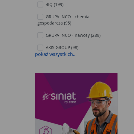
4IQ (199)
GRUPA INCO - chemia
gospodarcza (95)
GRUPA INCO - nawozy (289)
AXIS GROUP (98)
pokaż wszystkich...
WEKTOR (47)
V 33 (421)
OGRÓD START (203)
WEBER STEPHEN (9)
ACO (84)
ACTION (4)
ACTIVA (98)