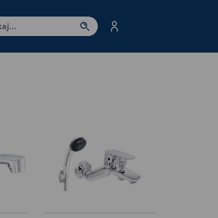
nter - przejdź do strony produktów. Spacja – otwórz/zamkni