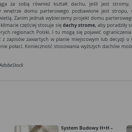
ga za sobą również kształt dachu, jeśli jest stromy
y wnętrze domu parterowego pozbawione jest stropu,
wietlą. Zanim jednak wybierzemy projekt domu parterow
klimacie częściej stosuje się
dachy strome,
aby poradziły s
órych regionach Polski. I tu mogą się pojawić ogranicze
 z zapisów zawartych w planie miejscowym lub decyzji o
enie połaci. Konieczność stosowania wyższych dachów mo
: AdobeStock
System Budowy H+H –