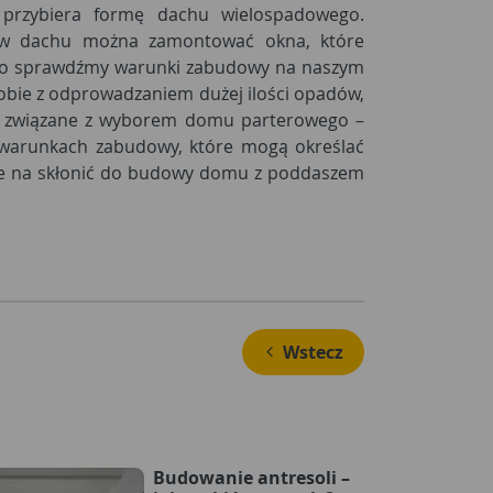
, przybiera formę dachu wielospadowego.
 w dachu można zamontować okna, które
ego sprawdźmy warunki zabudowy na naszym
obie z odprowadzaniem dużej ilości opadów,
nia związane z wyborem domu parterowego –
 warunkach zabudowy, które mogą określać
że na skłonić do budowy domu z poddaszem
 Wstecz
Budowanie antresoli –