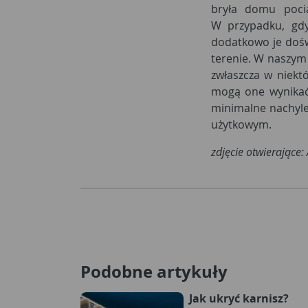
bryła domu pocią
W przypadku, gd
dodatkowo je doś
terenie. W naszym 
zwłaszcza w niekt
mogą one wynikać
minimalne nachyl
użytkowym.
zdjęcie otwierające
Podobne artykuły
Jak ukryć karnisz?