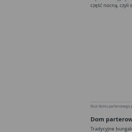
część nocną, czyli 
Rzut domu parterowego po
Dom parterowy
Tradycyjne bungalo