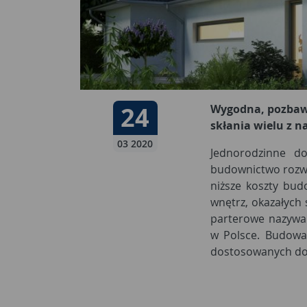
Data publikacji:
24
24 03 2020
Wygodna, pozbaw
skłania wielu z 
03 2020
Jednorodzinne d
budownictwo rozwi
niższe koszty bud
wnętrz, okazałych
parterowe nazywan
w Polsce. Budowa
dostosowanych do 