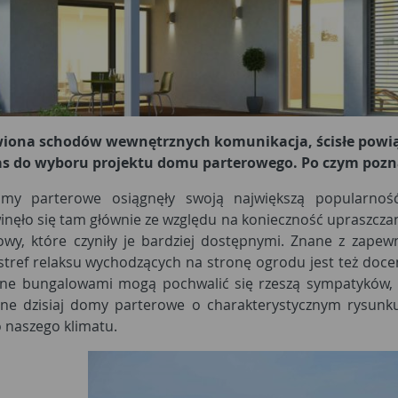
iona schodów wewnętrznych komunikacja, ścisłe powią
nas do wyboru projektu domu parterowego. Po czym pozn
omy parterowe osiągnęły swoją największą popularno
nęło się tam głównie ze względu na konieczność upraszczan
owy, które czyniły je bardziej dostępnymi. Znane z zape
 stref relaksu wychodzących na stronę ogrodu jest też doc
e bungalowami mogą pochwalić się rzeszą sympatyków, kt
ne dzisiaj domy parterowe o charakterystycznym rysunku
naszego klimatu.