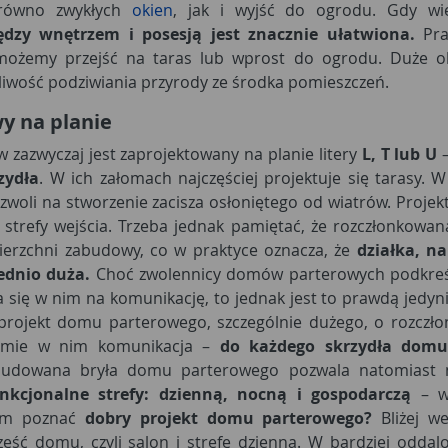
zarówno zwykłych
okien
, jak i wyjść do ogrodu. Gdy w
dzy wnętrzem i posesją jest znacznie ułatwiona.
Prak
 możemy przejść na taras lub wprost do ogrodu. Duże 
iwość podziwiania przyrody ze środka pomieszczeń.
y na planie
zazwyczaj jest zaprojektowany na planie litery
L, T lub U
–
zydła
. W ich załomach najczęściej projektuje się tarasy.
zwoli na stworzenie zacisza osłoniętego od wiatrów. Projektu
 strefy wejścia. Trzeba jednak pamiętać, że rozczłonkow
ierzchni zabudowy, co w praktyce oznacza, że
działka, n
ednio duża.
Choć zwolennicy domów parterowych podkreśl
a się w nim na komunikację, to jednak jest to prawdą jedy
 projekt domu parterowego, szczególnie dużego, o rozczłon
ajmie w nim komunikacja –
do każdego skrzydła domu
budowana bryła domu parterowego pozwala natomiast 
nkcjonalne strefy: dzienną, nocną i gospodarczą
– wy
zym poznać
dobry projekt domu parterowego?
Bliżej w
zęść domu, czyli salon i strefę dzienną. W bardziej oddal