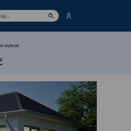
nter - przejdź do strony produktów. Spacja – otwórz/zamkni
kt wybrać
ć