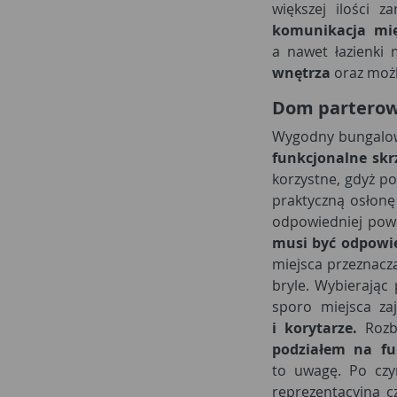
większej ilości 
komunikacja mię
a nawet łazienki
wnętrza
oraz możl
Dom parterow
Wygodny bungalow 
funkcjonalne skr
korzystne, gdyż po
praktyczną osłonę
odpowiedniej pow
musi być odpowi
miejsca przeznacz
bryle. Wybierając
sporo miejsca z
i korytarze.
Roz
podziałem na fu
to uwagę. Po c
reprezentacyjną c