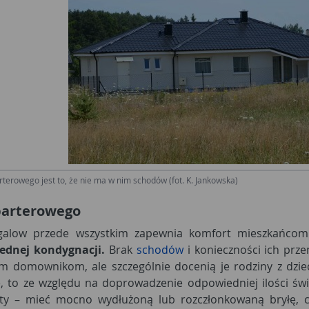
rterowego jest to, że nie ma w nim schodów (fot. K. Jankowska)
parterowego
galow przede wszystkim zapewnia komfort mieszkańcom
ednej kondygnacji.
Brak
schodów
i konieczności ich prze
im domownikom, ale szczególnie docenią je rodziny z dzie
, to ze względu na doprowadzenie odpowiedniej ilości św
ty – mieć mocno wydłużoną lub rozczłonkowaną bryłę, co