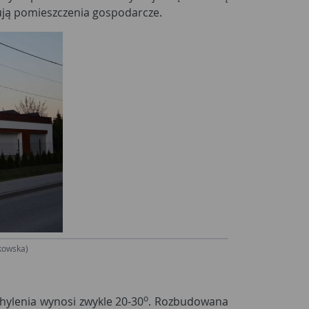
jmują pomieszczenia gospodarcze.
nkowska)
o
chylenia wynosi zwykle 20-30
. Rozbudowana