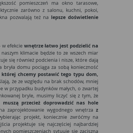
iększość pomieszczeń ma okno tarasowe,
tycznie zarówno z salonu, kuchni, pokoi,
okna pozwalają też na
lepsze doświetlenie
 w efekcie
wnętrze łatwo jest podzielić na
 W naszym klimacie będzie to ze wszech miar
je się również podcienia i nisze, które dają
ana bryła domu pociąga za sobą konieczność
a której chcemy postawić tego typu dom,
ają, że ze względu na brak schodów, mniej
nie w przypadku budynków małych, o zwartej
kowanej bryle, musimy liczyć się z tym, że
 muszą przecież doprowadzić nas hole
na zaprojektowanie wygodnego wnętrza
z
bierając projekt, koniecznie zwróćmy na
ejścia projektuje się najczęściej najbardziej
onych pomieszczeniach sytuuje się zaciszną