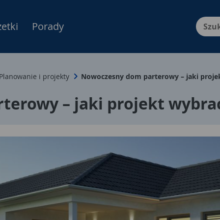
etki
Porady
Menu Produktów, nawigacja: E
Planowanie i projekty
Nowoczesny dom parterowy – jaki proje
erowy – jaki projekt wybra