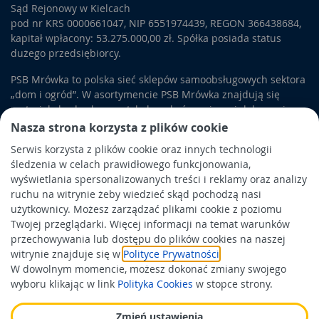
Sąd Rejonowy w Kielcach
pod nr KRS 0000661047, NIP 6551974439, REGON 366438684,
kapitał wpłacony: 53.275.000,00 zł. Spółka posiada status
dużego przedsiębiorcy.
PSB Mrówka to polska sieć sklepów samoobsługowych sektora
„dom i ogród”. W asortymencie PSB Mrówka znajdują się
materiały budowlane, artykuły wykończeniowe i dekoracyjne,
wyposażenie łazienek i kuchni, elektronarzędzia, a także
Nasza strona korzysta z plików cookie
artykuły związane z ogrodem i otoczeniem domu.
Serwis korzysta z plików cookie oraz innych technologii
śledzenia w celach prawidłowego funkcjonowania,
Obowiązek informacyjny
wyświetlania spersonalizowanych treści i reklamy oraz analizy
Polityka prywatności
ruchu na witrynie żeby wiedzieć skąd pochodzą nasi
użytkownicy. Możesz zarządzać plikami cookie z poziomu
Polityka Cookies
Twojej przeglądarki. Więcej informacji na temat warunków
Odbiór zużytego sprzętu
przechowywania lub dostępu do plików cookies na naszej
witrynie znajduje się w
Polityce Prywatności
.
W dowolnym momencie, możesz dokonać zmiany swojego
Wspierają nas:
wyboru klikając w link
Polityka Cookies
w stopce strony.
Zmień ustawienia