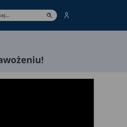
nter - przejdź do strony produktów. Spacja – otwórz/zamkni
awożeniu!