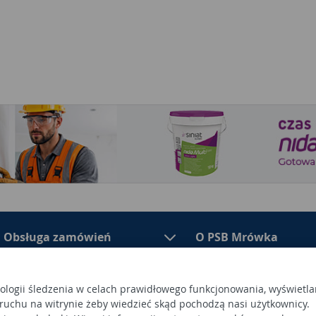
Obsługa zamówień
O PSB Mrówka
nologii śledzenia w celach prawidłowego funkcjonowania, wyświetla
 ruchu na witrynie żeby wiedzieć skąd pochodzą nasi użytkownicy.
PSB Mrówka to polska sieć skl