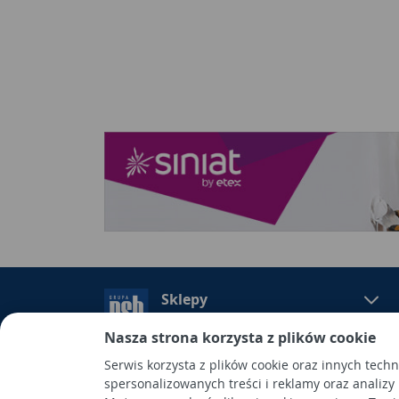
Sklepy
Nasza strona korzysta z plików cookie
Serwis korzysta z plików cookie oraz innych tech
spersonalizowanych treści i reklamy oraz analizy
Grupa PSB Handel S.A.