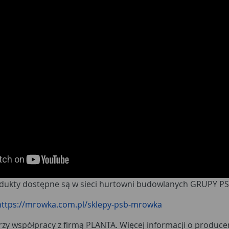
ukty dostępne są w sieci hurtowni budowlanych GRUPY PS
https://mrowka.com.pl/sklepy-psb-mrowka
zy współpracy z firmą PLANTA. Więcej informacji o produce