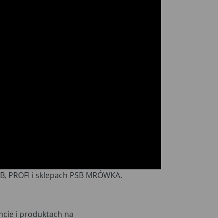
B, PROFI i sklepach PSB MRÓWKA.
ncie i produktach na