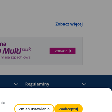
Zobacz więcej
Regulaminy
nia
Zmień ustawienia
Zaakceptuj
epów samoobsługowych sektora „dom i ogród”. W