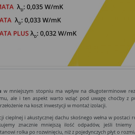
u
w mniejszym stopniu ma wpływ na długoterminowe rezult
mu, ale i ten aspekt warto wziąć pod uwagę choćby z pu
zełożenie na koszt inwestycji w montaż izolacji.
ji cieplnej i akustycznej dachu skośnego wełna w postaci r
kujemy znacznie mniejszą ilość odpadów, jeśli tniemy
stanowi rolka po rozwinięciu, niż z pojedynczych płyt o ro