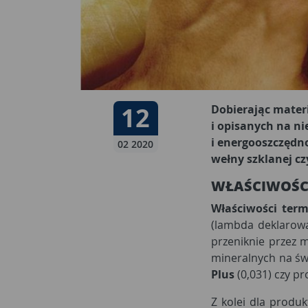
Data publikacji:
12
12 02 2020
Dobierając mater
i opisanych na n
i energooszczędno
02 2020
wełny szklanej czy
WŁAŚCIWOŚC
Właściwości term
(lambda deklarowa
przeniknie przez m
mineralnych na ś
Plus
(0,031) czy p
Z kolei dla produ