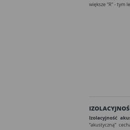
większe "R" - tym 
IZOLACYJNO
Izolacyjność aku
“akustyczną” cech