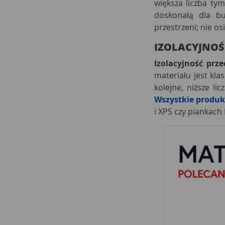
większa liczba tym
doskonałą dla bu
przestrzeni; nie o
IZOLACYJNO
Izolacyjność prz
materiału jest klas
kolejne, niższe lic
Wszystkie produkt
i XPS czy piankach 