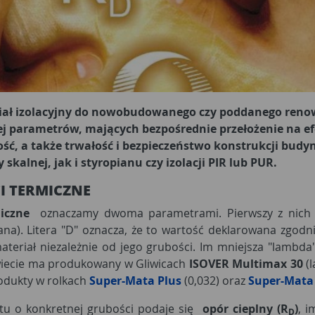
iał izolacyjny do nowobudowanego czy poddanego renow
iej parametrów, mających bezpośrednie przełożenie na 
ść, a także trwałość i bezpieczeństwo konstrukcji budy
 skalnej, jak i styropianu czy izolacji PIR lub PUR.
I TERMICZNE
iczne
oznaczamy dwoma parametrami. Pierwszy z nich
na). Litera "D" oznacza, że to wartość deklarowana zgodni
ateriał niezależnie od jego grubości. Im mniejsza "lambda
wiecie ma produkowany w Gliwicach
ISOVER Multimax 30
(l
rodukty w rolkach
Super-Mata Plus
(0,032) oraz
Super-Mata
ktu o konkretnej grubości podaje się
opór cieplny (R
)
, i
D