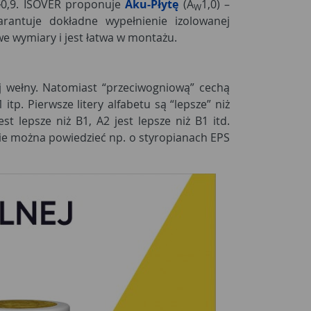
0,9. ISOVER proponuje
Aku-Płytę
(A
1,0) –
W
W
antuje dokładne wypełnienie izolowanej
we wymiary i jest łatwa w montażu.
j wełny. Natomiast “przeciwogniową” cechą
itp. Pierwsze litery alfabetu są “lepsze” niż
est lepsze niż B1, A2 jest lepsze niż B1 itd.
nie można powiedzieć np. o styropianach EPS