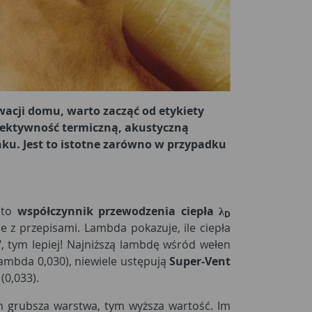
acji domu, warto zacząć od etykiety
efektywność termiczną, akustyczną
nku. Jest to istotne zarówno w przypadku
 to
współczynnik przewodzenia ciepła λ
D
e z przepisami. Lambda pokazuje, ile ciepła
", tym lepiej! Najniższą lambdę wśród wełen
ambda 0,030), niewiele ustępują
Super-Vent
(0,033).
m grubsza warstwa, tym wyższa wartość. Im