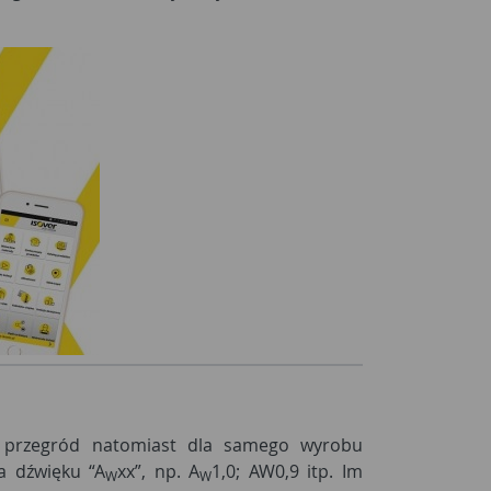
 przegród natomiast dla samego wyrobu
a dźwięku “A
xx”, np. A
1,0; AW0,9 itp. Im
W
W