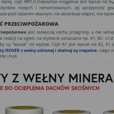
 lepiej, czyli AW1,0 (najwyższa osiągalna) jest lepsze niż A
dynków nowych i remontowanych. Jej sprężystość gwar
siada pod ciężarem własnym, nie absorbuje wilgoci, ma typo
ŚĆ PRZECIWPOŻAROWA
eciwpożarowa
jest zazwyczaj cechą przegrody, a nie same
a reakcji na ogień, na etykiecie oznaczana np. A1; B2- s1,d1 
zby są “lepsze” niż wyższe. Czyli A1 jest lepsze niż A2, A1 j
y ISOVER z wełny szklanej i skalnej są niepalne
, czego 
PIR i PUR.