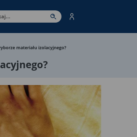
nter - przejdź do strony produktów. Spacja – otwórz/zamkni
yborze materiału izolacyjnego?
lacyjnego?