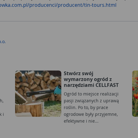
owka.com.pl/producenci/producent/tin-tours.html
o.o.
Stwórz swój
wymarzony ogród z
narzędziami CELLFAST
Ogród to miejsce realizacji
h,
pasji związanych z uprawą
roślin. Po to, by prace
 i
ogrodowe były przyjemne,
efektywne i nie...