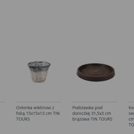
z
Osłonka wiklinow z
Podstawka pod
Ko
folią 15x15x13 cm TIN
doniczkę 31,5x3 cm
se
TOURS
brązowa TIN TOURS
cm
T