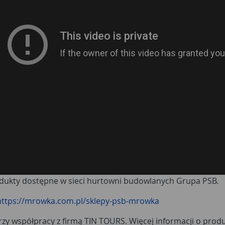
ukty dostępne w sieci hurtowni budowlanych Grupa PSB.
https://mrowka.com.pl/sklepy-psb-mrowka
zy współpracy z firmą TIN TOURS. Więcej informacji o prod