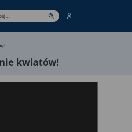
nter - przejdź do strony produktów. Spacja – otwórz/zamkni
ów!
enie kwiatów!