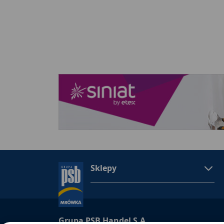
Sklepy
Grupa PSB Handel S.A.