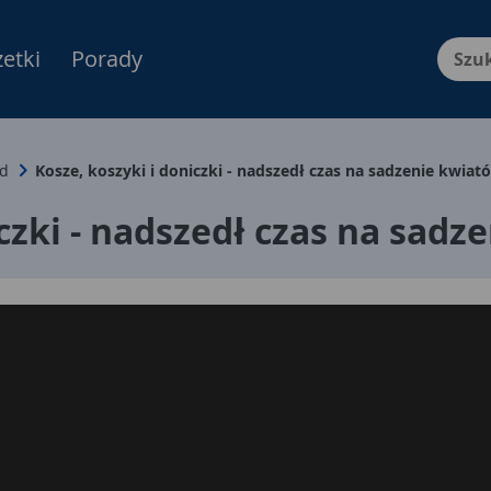
etki
Porady
Menu Produktów, nawigacja: E
d
Kosze, koszyki i doniczki - nadszedł czas na sadzenie kwiat
iczki - nadszedł czas na sadz