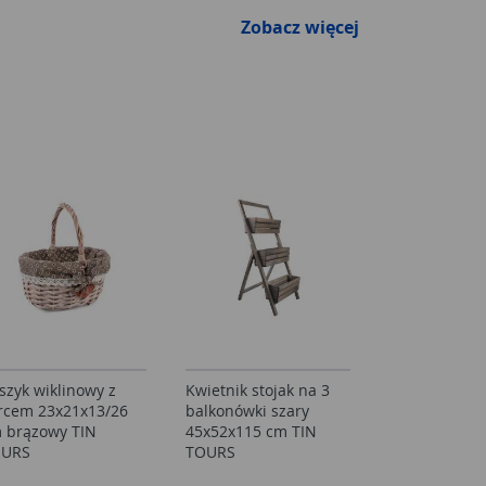
Zobacz więcej
szyk wiklinowy z
Kwietnik stojak na 3
rcem 23x21x13/26
balkonówki szary
 brązowy TIN
45x52x115 cm TIN
OURS
TOURS