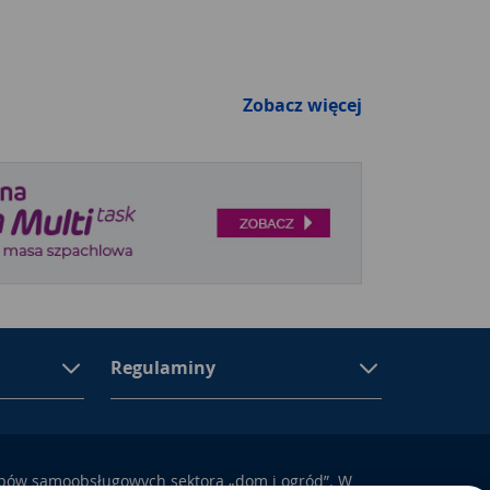
Zobacz więcej
Regulaminy
epów samoobsługowych sektora „dom i ogród”. W