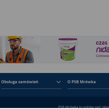
Obsługa zamówień
O PSB Mrówka
PSB Mrówka to polska sieć skl