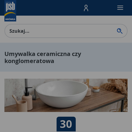
Menu Produktów, nawigacja: E
Umywalka ceramiczna czy
konglomeratowa
Data publikacji:
30
30 04 2025