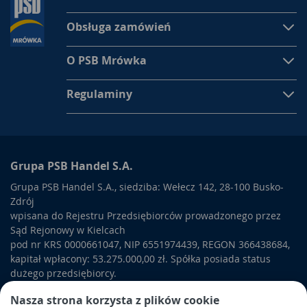
Obsługa zamówień
O PSB Mrówka
Regulaminy
Grupa PSB Handel S.A.
Grupa PSB Handel S.A., siedziba: Wełecz 142, 28-100 Busko-
Zdrój
wpisana do Rejestru Przedsiębiorców prowadzonego przez
Sąd Rejonowy w Kielcach
pod nr KRS 0000661047, NIP 6551974439, REGON 366438684,
kapitał wpłacony: 53.275.000,00 zł. Spółka posiada status
dużego przedsiębiorcy.
PSB Mrówka to polska sieć sklepów samoobsługowych sektora
Nasza strona korzysta z plików cookie