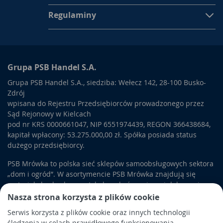
Regulaminy
Grupa PSB Handel S.A.
Grupa PSB Handel S.A., siedziba: Wełecz 142, 28-100 Busko-
Zdrój
wpisana do Rejestru Przedsiębiorców prowadzonego przez
Sąd Rejonowy w Kielcach
pod nr KRS 0000661047, NIP 6551974439, REGON 366438684,
kapitał wpłacony: 53.275.000,00 zł. Spółka posiada status
dużego przedsiębiorcy.
PSB Mrówka to polska sieć sklepów samoobsługowych sektora
„dom i ogród”. W asortymencie PSB Mrówka znajdują się
materiały budowlane, artykuły wykończeniowe i dekoracyjne,
wyposażenie łazienek i kuchni, elektronarzędzia, a także
Nasza strona korzysta z plików cookie
artykuły związane z ogrodem i otoczeniem domu.
Serwis korzysta z plików cookie oraz innych technologii
śledzenia w celach prawidłowego funkcjonowania,