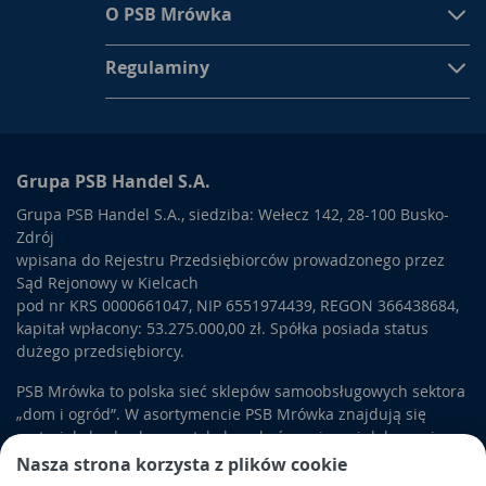
O PSB Mrówka
Regulaminy
Grupa PSB Handel S.A.
Grupa PSB Handel S.A., siedziba: Wełecz 142, 28-100 Busko-
Zdrój
wpisana do Rejestru Przedsiębiorców prowadzonego przez
Sąd Rejonowy w Kielcach
pod nr KRS 0000661047, NIP 6551974439, REGON 366438684,
kapitał wpłacony: 53.275.000,00 zł. Spółka posiada status
dużego przedsiębiorcy.
PSB Mrówka to polska sieć sklepów samoobsługowych sektora
„dom i ogród”. W asortymencie PSB Mrówka znajdują się
materiały budowlane, artykuły wykończeniowe i dekoracyjne,
wyposażenie łazienek i kuchni, elektronarzędzia, a także
Nasza strona korzysta z plików cookie
artykuły związane z ogrodem i otoczeniem domu.