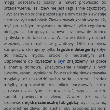
mogą pozostawiać osady, a nawet prowadzić do
przebarwienia. Jeśli zlew nie jest regularnie czyszczony
i wycierany do sucha pozostają na nim osady, zlew staje
się matowy i traci blask. Zlewozmywak granitowy należy
myć po każdym zmywaniu, ponieważ tylko regularna
pielęgnacja kompozytu zapewni zachowanie koloru
i połysku materiału na lata. Warto w takich sytuacjach
wiedzieć, czym myć zlew granitowy. Otóż do mycia
kompozytu stosujemy tylko
łagodne detergenty
(płyn
do naczyń, mydło, środki o neutralnym pH).
Odpowiedni do czyszczenia
płyn
znajdziemy na półce
z chemią domową. Zdecydowanie unikajmy silnych
kwasów, zasad, wybielaczy. Powierzchnię zlewozmywaka
mogłaby też uszkodzić sucha soda – szorstki środek
mógłby doprowadzić do mikro zarysowań, które
z czasem zaczęłyby się powiększać, szpecąc w ten
sposób powierzchnię zlewu. Zawsze też należy
stosować
miękką ściereczką lub gąbką
, wycierając nią
powierzchnię zlewu do sucha, aby zapobiec plamom