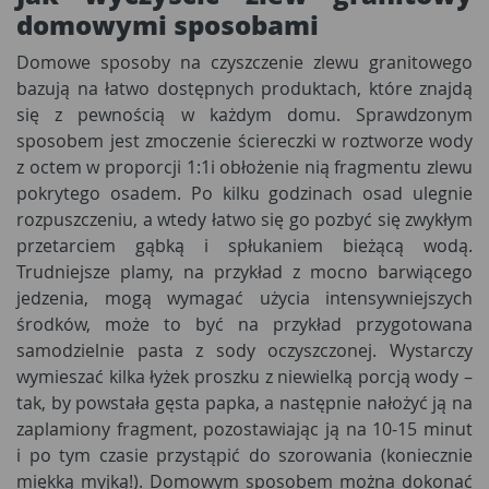
domowymi sposobami
Domowe sposoby na czyszczenie zlewu granitowego
bazują na łatwo dostępnych produktach, które znajdą
się z pewnością w każdym domu. Sprawdzonym
sposobem jest zmoczenie ściereczki w roztworze wody
z octem w proporcji 1:1i obłożenie nią fragmentu zlewu
pokrytego osadem. Po kilku godzinach osad ulegnie
rozpuszczeniu, a wtedy łatwo się go pozbyć się zwykłym
przetarciem gąbką i spłukaniem bieżącą wodą.
Trudniejsze plamy, na przykład z mocno barwiącego
jedzenia, mogą wymagać użycia intensywniejszych
środków, może to być na przykład przygotowana
samodzielnie pasta z sody oczyszczonej. Wystarczy
wymieszać kilka łyżek proszku z niewielką porcją wody –
tak, by powstała gęsta papka, a następnie nałożyć ją na
zaplamiony fragment, pozostawiając ją na 10-15 minut
i po tym czasie przystąpić do szorowania (koniecznie
miękką myjką!). Domowym sposobem można dokonać