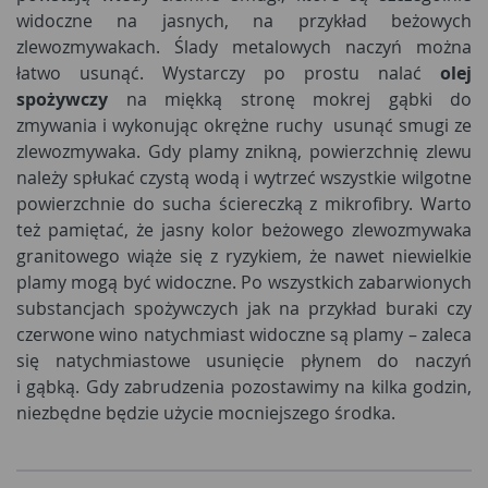
widoczne na jasnych, na przykład beżowych
zlewozmywakach. Ślady metalowych naczyń można
łatwo usunąć. Wystarczy po prostu nalać
olej
spożywczy
na miękką stronę mokrej gąbki do
zmywania i wykonując okrężne ruchy usunąć smugi ze
zlewozmywaka. Gdy plamy znikną, powierzchnię zlewu
należy spłukać czystą wodą i wytrzeć wszystkie wilgotne
powierzchnie do sucha ściereczką z mikrofibry. Warto
też pamiętać, że jasny kolor beżowego zlewozmywaka
granitowego wiąże się z ryzykiem, że nawet niewielkie
plamy mogą być widoczne. Po wszystkich zabarwionych
substancjach spożywczych jak na przykład buraki czy
czerwone wino natychmiast widoczne są plamy – zaleca
się natychmiastowe usunięcie płynem do naczyń
i gąbką. Gdy zabrudzenia pozostawimy na kilka godzin,
niezbędne będzie użycie mocniejszego środka.