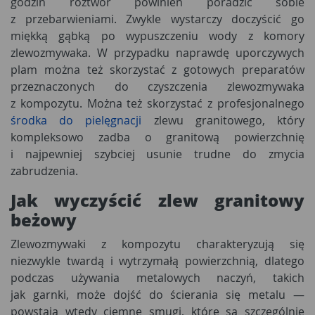
godzin roztwór powinien poradzić sobie
z przebarwieniami. Zwykle wystarczy doczyścić go
miękką gąbką po wypuszczeniu wody z komory
zlewozmywaka. W przypadku naprawdę uporczywych
plam można też skorzystać z gotowych preparatów
przeznaczonych do czyszczenia zlewozmywaka
z kompozytu. Można też skorzystać z profesjonalnego
środka do pielęgnacji
zlewu granitowego, który
kompleksowo zadba o granitową powierzchnię
i najpewniej szybciej usunie trudne do zmycia
zabrudzenia.
Jak wyczyścić zlew granitowy
beżowy
Zlewozmywaki z kompozytu charakteryzują się
niezwykle twardą i wytrzymałą powierzchnią, dlatego
podczas używania metalowych naczyń, takich
jak garnki, może dojść do ścierania się metalu —
powstają wtedy ciemne smugi, które są szczególnie