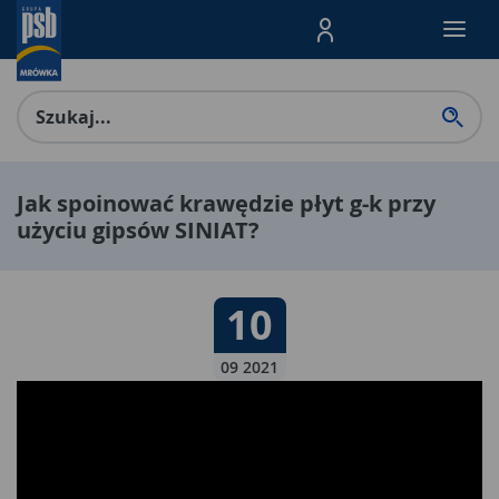
Menu Produktów, nawigacja: E
Jak spoinować krawędzie płyt g-k przy
użyciu gipsów SINIAT?
Data publikacji:
10
10 09 2021
09 2021