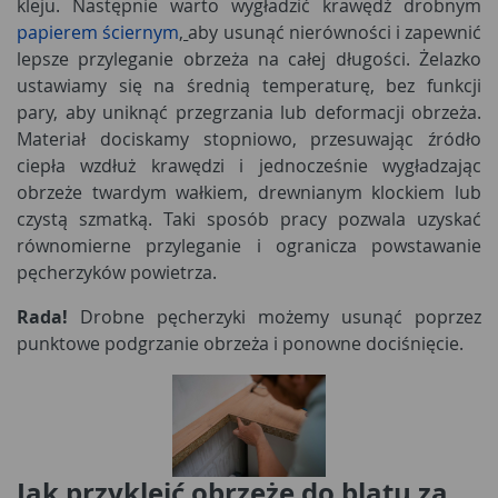
kleju. Następnie warto wygładzić krawędź drobnym
papierem ściernym
,
aby usunąć nierówności i zapewnić
lepsze przyleganie obrzeża na całej długości. Żelazko
ustawiamy się na średnią temperaturę, bez funkcji
pary, aby uniknąć przegrzania lub deformacji obrzeża.
Materiał dociskamy stopniowo, przesuwając źródło
ciepła wzdłuż krawędzi i jednocześnie wygładzając
obrzeże twardym wałkiem, drewnianym klockiem lub
czystą szmatką. Taki sposób pracy pozwala uzyskać
równomierne przyleganie i ogranicza powstawanie
pęcherzyków powietrza.
Rada!
Drobne pęcherzyki możemy usunąć poprzez
punktowe podgrzanie obrzeża i ponowne dociśnięcie.
Jak przykleić obrzeże do blatu za