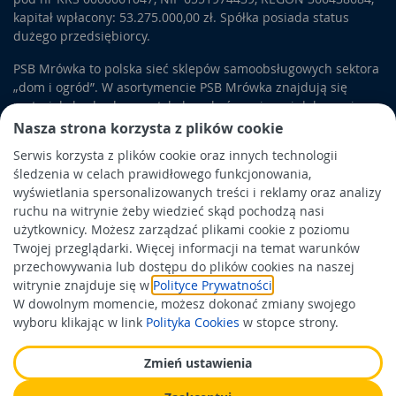
kapitał wpłacony: 53.275.000,00 zł. Spółka posiada status
dużego przedsiębiorcy.
PSB Mrówka to polska sieć sklepów samoobsługowych sektora
„dom i ogród”. W asortymencie PSB Mrówka znajdują się
materiały budowlane, artykuły wykończeniowe i dekoracyjne,
wyposażenie łazienek i kuchni, elektronarzędzia, a także
Nasza strona korzysta z plików cookie
artykuły związane z ogrodem i otoczeniem domu.
Serwis korzysta z plików cookie oraz innych technologii
śledzenia w celach prawidłowego funkcjonowania,
Obowiązek informacyjny
wyświetlania spersonalizowanych treści i reklamy oraz analizy
Polityka prywatności
ruchu na witrynie żeby wiedzieć skąd pochodzą nasi
użytkownicy. Możesz zarządzać plikami cookie z poziomu
Polityka Cookies
Twojej przeglądarki. Więcej informacji na temat warunków
Odbiór zużytego sprzętu
przechowywania lub dostępu do plików cookies na naszej
witrynie znajduje się w
Polityce Prywatności
.
W dowolnym momencie, możesz dokonać zmiany swojego
Wspierają nas:
wyboru klikając w link
Polityka Cookies
w stopce strony.
Zmień ustawienia