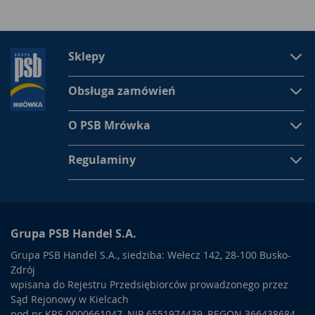
Sklepy
Obsługa zamówień
O PSB Mrówka
Regulaminy
Grupa PSB Handel S.A.
Grupa PSB Handel S.A., siedziba: Wełecz 142, 28-100 Busko-
Zdrój
wpisana do Rejestru Przedsiębiorców prowadzonego przez
Sąd Rejonowy w Kielcach
pod nr KRS 0000661047, NIP 6551974439, REGON 366438684,