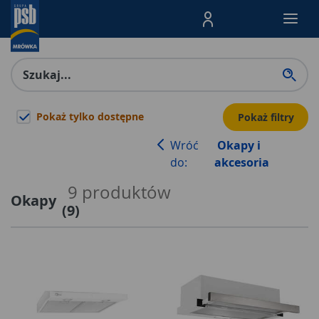
Menu Produktów, nawigacja: E
Pokaż tylko dostępne
Pokaż filtry
Wróć
Okapy i
do:
akcesoria
9
produktów
Okapy
(
9
)