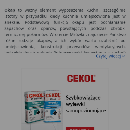
Okap
to ważny element wyposażenia kuchni, szczególnie
istotny w przypadku kiedy kuchnia umiejscowiona jest w
aneksie. Podstawową funkcją okapu jest pochłanianie
zapachów oraz oparów, powstających podczas obróbki
termicznej pokarmów. W ofercie Mrówki znajdziecie Państwo
różne rodzaje okapów, a ich wybór warto uzależnić od
umiejscowienia, konstrukcji przewodów wentylacyjnych,
indywidualnych potrzeb (intensywności korzystania z kuchni)
Czytaj więcej
oraz wizualnych upodobań.
Rodzaje okapów kuchennych:
Przy wyborze okapu należy odpowiedzieć na kilka
podstawowych pytań:
- czy istnieje możliwość podłączenia okapu do wentylacji?
- częstotliwość korzystania z kuchni, a w konsekwencji -
potrzeba czasu pracy i wydajności okapu
- wymóg cichej pracy (np. małe dziecko w domu, kuchnia w
aneksie)
- ograniczone miejsce do montażu (np. niewielka kuchnia,