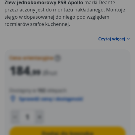
Zlew jednokomorowy PSB Apollo
marki Deante
przeznaczony jest do montażu nakładanego. Montuje
się go w dopasowanej do niego pod względem
rozmiarów szafce kuchennej.
Czytaj więcej
Cena orientacyjna
?
184
,99
zł
/szt
Dostępny w
102
sklepach
Sprawdź cenę i dostępność
Dodaj do koszyka