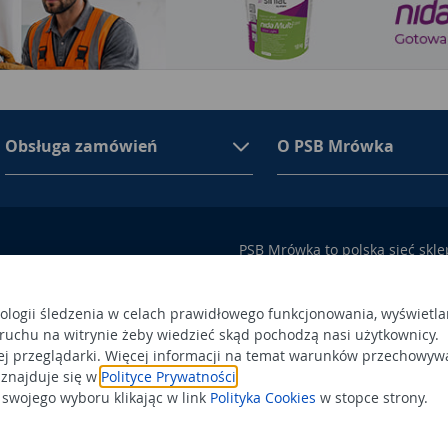
Obsługa zamówień
O PSB Mrówka
PSB Mrówka to polska sieć skl
asortymencie PSB Mrówka znajd
100 Busko-Zdrój
wykończeniowe i dekoracyjne, w
ego przez Sąd Rejonowy w
także artykuły związane z ogr
nologii śledzenia w celach prawidłowego funkcjonowania, wyświetla
 ruchu na witrynie żeby wiedzieć skąd pochodzą nasi użytkownicy.
 366438684,
Obowiązek
Po
ej przeglądarki. Więcej informacji na temat warunków przechowyw
a status dużego przedsiębiorcy.
informacyjny
 znajduje się w
Polityce Prywatności
.
Po
wojego wyboru klikając w link
Polityka Cookies
w stopce strony.
Wspierają n