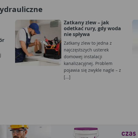
hydrauliczne
Zatkany zlew – jak
odetkać rury, gdy woda
nie spływa
ór
Zatkany zlew to jedna z
najczęstszych usterek
j
domowej instalacji
kanalizacyjnej. Problem
pojawia się zwykle nagle – z
[...]