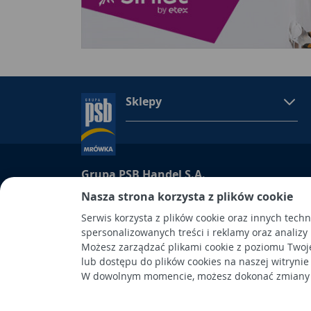
Sklepy
Grupa PSB Handel S.A.
Grupa PSB Handel S.A., siedziba: Wełecz 142, 28-
Nasza strona korzysta z plików cookie
wpisana do Rejestru Przedsiębiorców prowadzon
Serwis korzysta z plików cookie oraz innych tech
Kielcach
spersonalizowanych treści i reklamy oraz analizy
pod nr KRS 0000661047, NIP 6551974439, REGON
Możesz zarządzać plikami cookie z poziomu Twoj
kapitał wpłacony: 53.275.000,00 zł. Spółka posiad
lub dostępu do plików cookies na naszej witrynie
W dowolnym momencie, możesz dokonać zmiany s
Wykonanie: