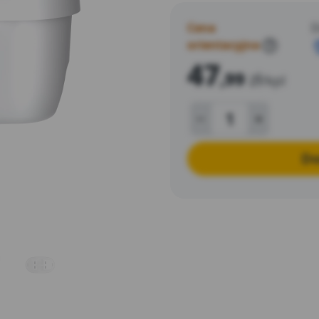
dzbanków innych producent
Cena
D
orientacyjna
?
47
,99
zł
/kpl
Do