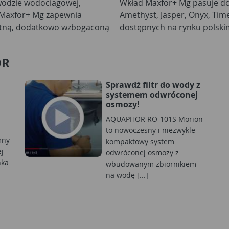
 wodzie wodociagowej,
Wkład Maxfor+ Mg pasuje d
y Maxfor+ Mg zapewnia
Amethyst, Jasper, Onyx, Ti
 pitną, dodatkowo wzbogaconą
dostępnych na rynku polski
OR
Sprawdź filtr do wody z
systemem odwróconej
osmozy!
AQUAPHOR RO-101S Morion
to nowoczesny i niezwykle
mny
kompaktowy system
ej
odwróconej osmozy z
nka
wbudowanym zbiornikiem
na wodę [...]