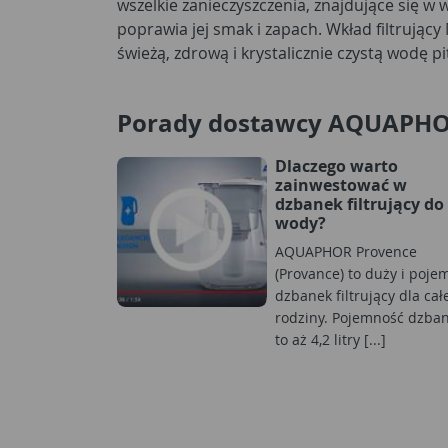
wszelkie zanieczyszczenia, znajdujące się w
poprawia jej smak i zapach. Wkład filtrując
świeżą, zdrową i krystalicznie czystą wodę
Porady dostawcy AQUAPH
Dlaczego warto
zainwestować w
dzbanek filtrujący do
wody?
AQUAPHOR Provence
(Provance) to duży i poje
dzbanek filtrujący dla cał
rodziny. Pojemność dzba
to aż 4,2 litry [...]