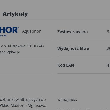
Artykuły
Aquaphor
Zestaw zawiera
3
o.o., ul. Kijowska 7/U1, 03-743
Wydajność filtra
2
@aquaphor.pl
Kod EAN
4
 dzbanków filtrujących do
w magnez.
 Wkład Maxfor + Mg usuwa