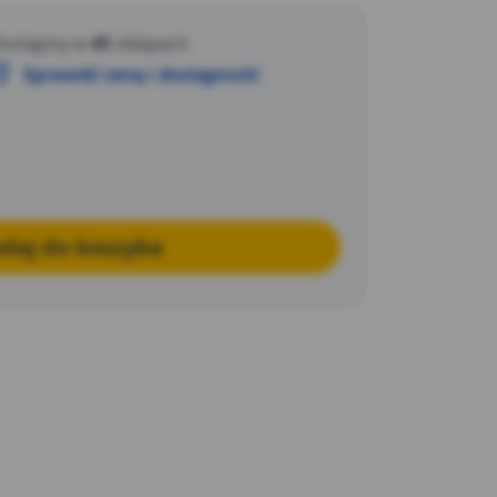
ów dostępnych na rynku polskim.
ostępny w
45
sklepach
Sprawdź cenę i dostępność
daj do koszyka