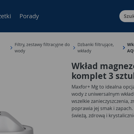
etki
Porady
Menu Produktów, nawigacja: E
Filtry, zestawy filtracyjne do
Dzbanki filtrujące,
Wk
wody
wkłady
AQ
Wkład magnez
komplet 3 szt
Maxfor+ Mg to idealna opcja
wody z uniwersalnym wkład
wszelkie zanieczyszczenia, 
poprawia jej smak i zapach.
świeżą, zdrową i krystalicz
wzbogaconą w magnez.
Wkł
filtrujących wodę AQUAPHOR