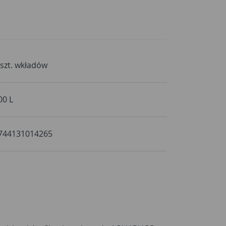
 szt. wkładów
00 L
744131014265