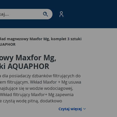
nter - przejdź do strony produktów. Spacja – otwórz/zamkni
ład magnezowy Maxfor Mg, komplet 3 sztuki
UAPHOR
owy Maxfor Mg,
uki AQUAPHOR
 dla posiadaczy dzbanków filtrujących do
em filtrującym. Wkład Maxfor + Mg usuwa
znajdujące się w wodzie wodociagowej,
 Wkład filtrujący Maxfor+ Mg zapewnia
nie czystą wodę pitną, dodatkowo
ad Maxfor+ Mg pasuje do dzbanków
Czytaj więcej
: Amethyst, Jasper, Onyx, Time oraz do