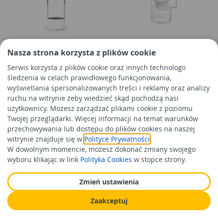
Butelka PushAir do saturatora
Dzbanek Glass 2,5 L + wkład
Nasza strona korzysta z plików cookie
Dafi 0,5 L biała DAFI
Maxfor + mg biały AQUAPHOR
Serwis korzysta z plików cookie oraz innych technologii
śledzenia w celach prawidłowego funkcjonowania,
wyświetlania spersonalizowanych treści i reklamy oraz analizy
29,99 zł
126,99 zł
/szt
/szt
ruchu na witrynie żeby wiedzieć skąd pochodzą nasi
Cena orientacyjna
Cena orientacyjna
użytkownicy. Możesz zarządzać plikami cookie z poziomu
Twojej przeglądarki. Więcej informacji na temat warunków
Do koszyka
Do koszyka
przechowywania lub dostępu do plików cookies na naszej
witrynie znajduje się w
Polityce Prywatności
.
W dowolnym momencie, możesz dokonać zmiany swojego
wyboru klikając w link
Polityka Cookies
w stopce strony.
Zmień ustawienia
Zaakceptuj