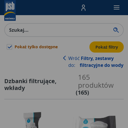
Menu Produktów, nawigacja: E
Pokaż tylko dostępne
Pokaż filtry
Wróć
Filtry, zestawy
do:
filtracyjne do wody
165
Dzbanki filtrujące,
produktów
wkłady
(
165
)