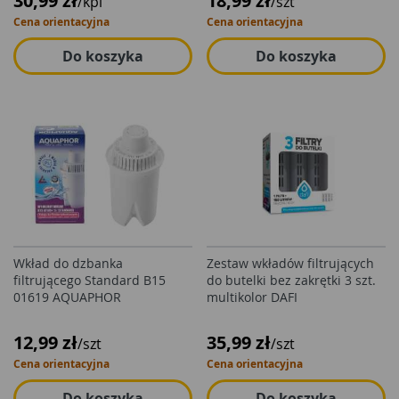
30,99 zł
18,99 zł
/kpl
/szt
Cena orientacyjna
Cena orientacyjna
Do koszyka
Do koszyka
Wkład do dzbanka
Zestaw wkładów filtrujących
filtrującego Standard B15
do butelki bez zakrętki 3 szt.
01619 AQUAPHOR
multikolor DAFI
12,99 zł
35,99 zł
/szt
/szt
Cena orientacyjna
Cena orientacyjna
Do koszyka
Do koszyka