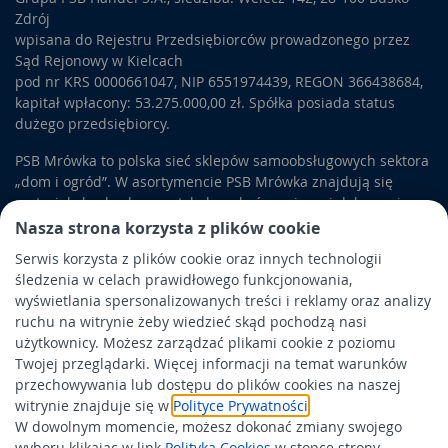
Zdrój
wpisana do Rejestru Przedsiębiorców prowadzonego przez
Sąd Rejonowy w Kielcach
pod nr KRS 0000661047, NIP 6551974439, REGON 366438684,
kapitał wpłacony: 53.275.000,00 zł. Spółka posiada status
dużego przedsiębiorcy.
PSB Mrówka to polska sieć sklepów samoobsługowych sektora
„dom i ogród”. W asortymencie PSB Mrówka znajdują się
materiały budowlane, artykuły wykończeniowe i dekoracyjne,
wyposażenie łazienek i kuchni, elektronarzędzia, a także
Nasza strona korzysta z plików cookie
artykuły związane z ogrodem i otoczeniem domu.
Serwis korzysta z plików cookie oraz innych technologii
śledzenia w celach prawidłowego funkcjonowania,
Obowiązek informacyjny
wyświetlania spersonalizowanych treści i reklamy oraz analizy
Polityka prywatności
ruchu na witrynie żeby wiedzieć skąd pochodzą nasi
użytkownicy. Możesz zarządzać plikami cookie z poziomu
Polityka Cookies
Twojej przeglądarki. Więcej informacji na temat warunków
Odbiór zużytego sprzętu
przechowywania lub dostępu do plików cookies na naszej
witrynie znajduje się w
Polityce Prywatności
.
W dowolnym momencie, możesz dokonać zmiany swojego
Wspierają nas:
wyboru klikając w link
Polityka Cookies
w stopce strony.