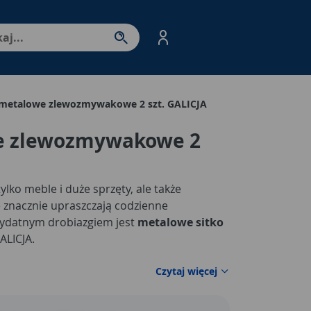
nter - przejdź do strony produktów. Spacja – otwórz/zamkni
 metalowe zlewozmywakowe 2 szt. GALICJA
e zlewozmywakowe 2
tylko meble i duże sprzęty, ale także
e znacznie upraszczają codzienne
zydatnym drobiazgiem jest
metalowe sitko
ALICJA.
Czytaj więcej