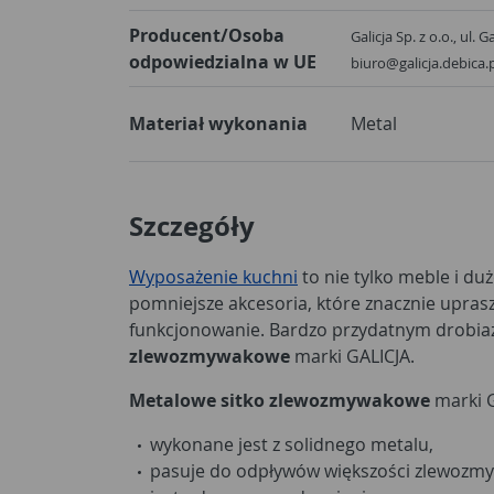
Producent/Osoba
Galicja Sp. z o.o., ul. 
odpowiedzialna w UE
biuro@galicja.debica.
Materiał wykonania
Metal
Szczegóły
Wyposażenie kuchni
to nie tylko meble i duż
pomniejsze akcesoria, które znacznie upras
funkcjonowanie. Bardzo przydatnym drobia
zlewozmywakowe
marki GALICJA.
Metalowe sitko zlewozmywakowe
marki G
wykonane jest z solidnego metalu,
pasuje do odpływów większości zlewozm