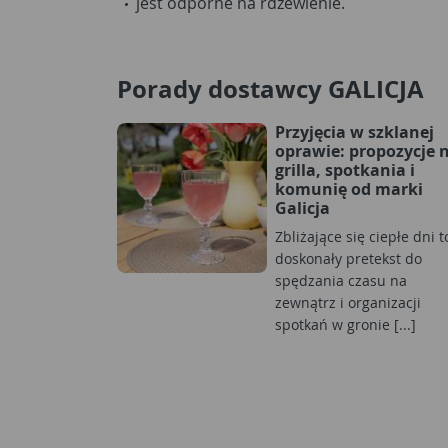
jest odporne na rdzewienie.
Porady dostawcy GALICJA
Przyjęcia w szklanej
oprawie: propozycje 
grilla, spotkania i
komunię od marki
Galicja
Zbliżające się ciepłe dni t
doskonały pretekst do
spędzania czasu na
zewnątrz i organizacji
spotkań w gronie [...]