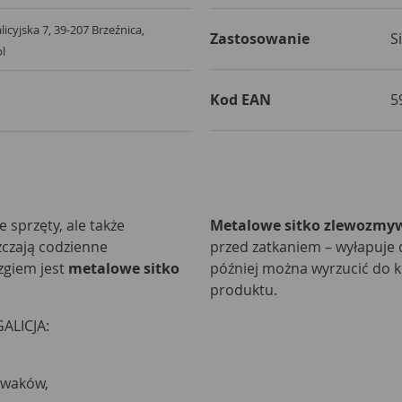
Galicyjska 7, 39-207 Brzeźnica,
Zastosowanie
S
pl
Kod EAN
5
e sprzęty, ale także
Metalowe sitko zlewozm
zczają codzienne
przed zatkaniem – wyłapuje d
zgiem jest
metalowe sitko
później można wyrzucić do k
produktu.
ALICJA:
ywaków,