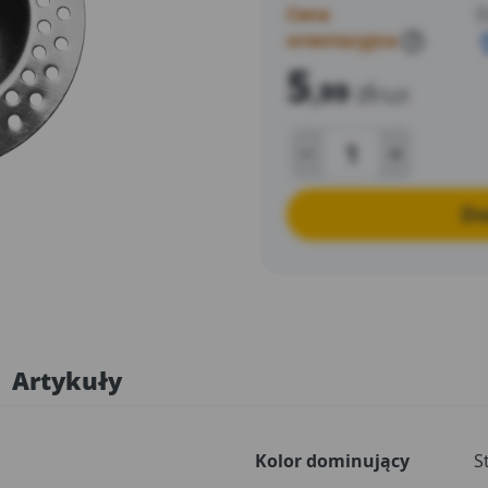
Cena
D
orientacyjna
?
5
,99
zł
/szt
Do
Artykuły
Kolor dominujący
S