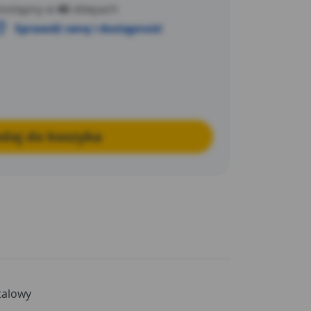
ostępny w
46
sklepach
Sprawdź cenę i dostępność
daj do koszyka
talowy