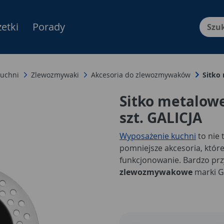
etki
Porady
Menu Produktów, nawigacja: E
uchni
Zlewozmywaki
Akcesoria do zlewozmywaków
Sitko
Sitko metalow
szt. GALICJA
Wyposażenie kuchni
to nie 
pomniejsze akcesoria, któr
funkcjonowanie. Bardzo pr
zlewozmywakowe
marki G