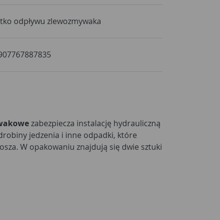
itko odpływu zlewozmywaka
907767887835
ywakowe
zabezpiecza instalację hydrauliczną
robiny jedzenia i inne odpadki, które
osza. W opakowaniu znajdują się dwie sztuki