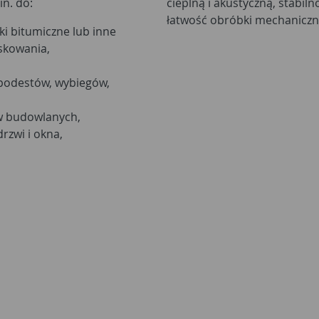
n. do:
cieplną i akustyczną, stabil
łatwość obróbki mechanicznej
i bitumiczne lub inne
skowania,
 podestów, wybiegów,
w budowlanych,
rzwi i okna,