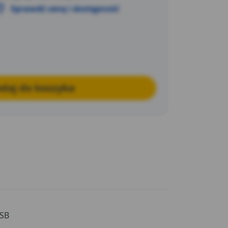
Sprawdź cenę i dostępność
daj do koszyka
SB