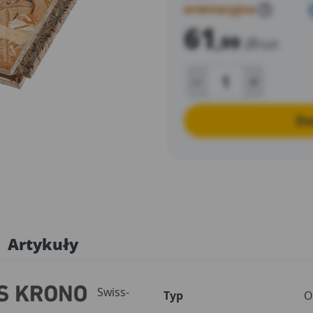
orientacyjna
?
61
,99
zł
/szt
Do
Artykuły
Swiss-
Typ
O