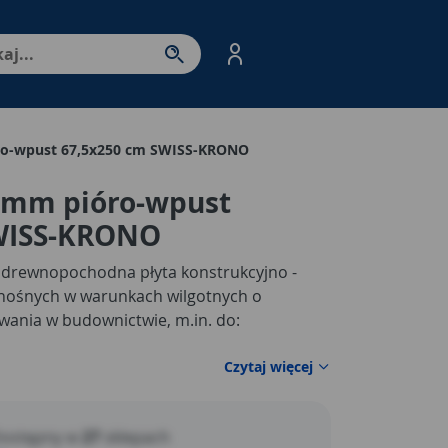
nter - przejdź do strony produktów. Spacja – otwórz/zamkni
ro-wpust 67,5x250 cm SWISS-KRONO
5 mm pióro-wpust
SWISS-KRONO
 drewnopochodna płyta konstrukcyjno -
nośnych w warunkach wilgotnych o
ania w budownictwie, m.in. do:
Czytaj więcej
ostępny w
27
sklepach