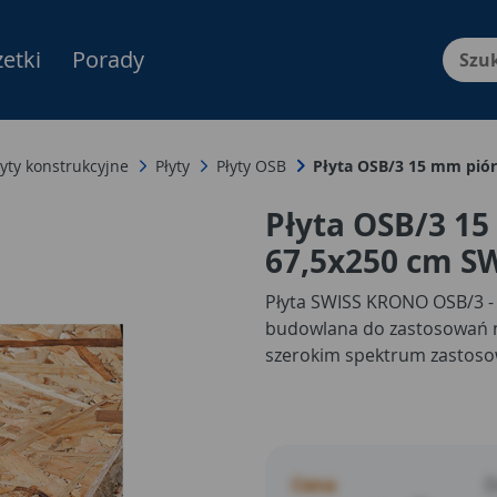
etki
Porady
Menu Produktów, nawigacja: E
yty konstrukcyjne
Płyty
Płyty OSB
Płyta OSB/3 15 mm pió
Płyta OSB/3 1
67,5x250 cm 
Płyta SWISS KRONO OSB/3 -
budowlana do zastosowań 
szerokim spektrum zastosow
Cena
D