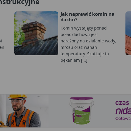
nstrukcyjne
Jak naprawić komin na
dachu?
Komin wystający ponad
połać dachową jest
st
narażony na działanie wody,
en
mrozu oraz wahań
temperatury. Skutkuje to
pękaniem [...]