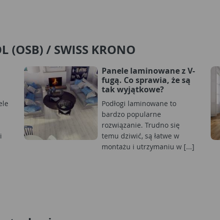
L (OSB) / SWISS KRONO
Panele laminowane z V-
fugą. Co sprawia, że są
tak wyjątkowe?
ele
Podłogi laminowane to
bardzo popularne
rozwiązanie. Trudno się
i
temu dziwić, są łatwe w
montażu i utrzymaniu w [...]