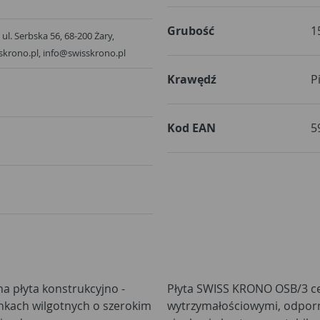
Grubość
1
 ul. Serbska 56, 68-200 Żary,
skrono.pl, info@swisskrono.pl
Krawędź
P
Kod EAN
5
 płyta konstrukcyjno -
Płyta SWISS KRONO OSB/3 c
kach wilgotnych o szerokim
wytrzymałościowymi, odporno