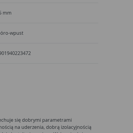
5 mm
ióro-wpust
901940223472
echuje się dobrymi parametrami
ścią na uderzenia, dobrą izolacyjnością