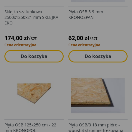
Sklejka szalunkowa
Płyta OSB 3 9 mm
2500x1250x21 mm SKLEJKA-
KRONOSPAN
EKO
174,00 zł
62,00 zł
/szt
/szt
Cena orientacyjna
Cena orientacyjna
Do koszyka
Do koszyka
Płyta OSB 125x250 cm - 22
Płyta OSB/3 18 mm pióro -
mm KRONOPOL
wpust 4 stronnie frezowana -