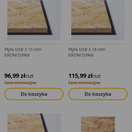
Płyta OSB 3 15 mm
Płyta OSB 3 18 mm
KRONOSPAN
KRONOSPAN
96,99 zł
115,99 zł
/szt
/szt
Cena orientacyjna
Cena orientacyjna
Do koszyka
Do koszyka