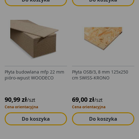
Płyta budowlana mfp 22 mm
Płyta OSB/3, 8 mm 125x250
pióro-wpust WOODECO
cm SWISS-KRONO
90,99 zł
69,00 zł
/szt
/szt
Cena orientacyjna
Cena orientacyjna
Do koszyka
Do koszyka