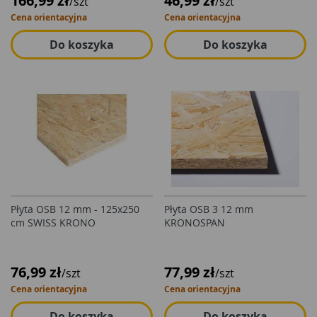
166,99 zł
46,99 zł
/szt
/szt
Cena orientacyjna
Cena orientacyjna
Do koszyka
Do koszyka
Płyta OSB 12 mm - 125x250
Płyta OSB 3 12 mm
cm SWISS KRONO
KRONOSPAN
76,99 zł
77,99 zł
/szt
/szt
Cena orientacyjna
Cena orientacyjna
Do koszyka
Do koszyka