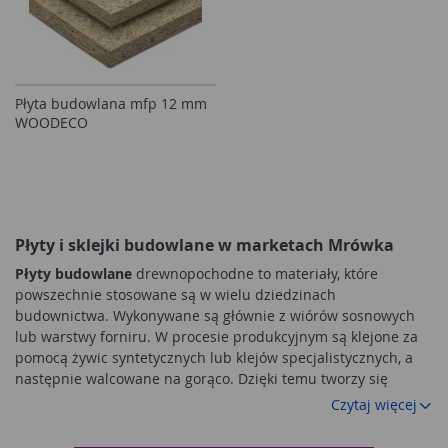
Płyta budowlana mfp 12 mm
WOODECO
Płyty i sklejki budowlane w marketach Mrówka
Płyty budowlane
drewnopochodne to materiały, które
powszechnie stosowane są w wielu dziedzinach
budownictwa. Wykonywane są głównie z wiórów sosnowych
lub warstwy forniru. W procesie produkcyjnym są klejone za
pomocą żywic syntetycznych lub klejów specjalistycznych, a
następnie walcowane na gorąco. Dzięki temu tworzy się
trwała powierzchnia, która cięta jest na płyty o standardowych
Czytaj więcej
wymiarach. W marketach budowlanych dostępna jest
sklejka
budowlana
i inne płyty z produktów drewnianych w różnych