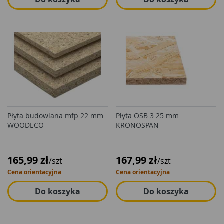
Płyta budowlana mfp 22 mm
Płyta OSB 3 25 mm
WOODECO
KRONOSPAN
165,99 zł
167,99 zł
/szt
/szt
Cena orientacyjna
Cena orientacyjna
Do koszyka
Do koszyka