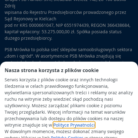
Zdrój
wpisana do Rejestru Przedsiębiorców prowadzonego przez
Sąd Rejonowy w Kielcach
pod nr KRS 0000661047, NIP 6551974439, REGON 366438684,
kapitał wpłacony: 53.275.000,00 zł. Spółka posiada status
dużego przedsiębiorcy.
PSB Mrówka to polska sieć sklepów samoobsługowych sektora
„dom i ogród”. W asortymencie PSB Mrówka znajdują się
materiały budowlane, artykuły wykończeniowe i dekoracyjne,
wyposażenie łazienek i kuchni, elektronarzędzia, a także
Nasza strona korzysta z plików cookie
artykuły związane z ogrodem i otoczeniem domu.
Serwis korzysta z plików cookie oraz innych technologii
śledzenia w celach prawidłowego funkcjonowania,
Obowiązek informacyjny
wyświetlania spersonalizowanych treści i reklamy oraz analizy
Polityka prywatności
ruchu na witrynie żeby wiedzieć skąd pochodzą nasi
użytkownicy. Możesz zarządzać plikami cookie z poziomu
Polityka Cookies
Twojej przeglądarki. Więcej informacji na temat warunków
Odbiór zużytego sprzętu
przechowywania lub dostępu do plików cookies na naszej
witrynie znajduje się w
Polityce Prywatności
.
W dowolnym momencie, możesz dokonać zmiany swojego
Wspierają nas:
wyboru klikając w link
Polityka Cookies
w stopce strony.