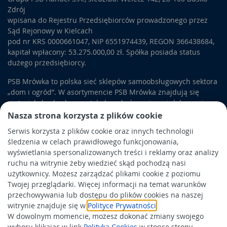
Zdrój
wpisana do Rejestru Przedsiębiorców prowadzonego przez
Sąd Rejonowy w Kielcach
pod nr KRS 0000661047, NIP 6551974439, REGON 366438684,
kapitał wpłacony: 53.275.000,00 zł. Spółka posiada status
dużego przedsiębiorcy.
PSB Mrówka to polska sieć sklepów samoobsługowych sektora
„dom i ogród”. W asortymencie PSB Mrówka znajdują się
materiały budowlane, artykuły wykończeniowe i dekoracyjne,
wyposażenie łazienek i kuchni, elektronarzędzia, a także
Nasza strona korzysta z plików cookie
artykuły związane z ogrodem i otoczeniem domu.
Serwis korzysta z plików cookie oraz innych technologii
śledzenia w celach prawidłowego funkcjonowania,
Obowiązek informacyjny
wyświetlania spersonalizowanych treści i reklamy oraz analizy
Polityka prywatności
ruchu na witrynie żeby wiedzieć skąd pochodzą nasi
użytkownicy. Możesz zarządzać plikami cookie z poziomu
Polityka Cookies
Twojej przeglądarki. Więcej informacji na temat warunków
Odbiór zużytego sprzętu
przechowywania lub dostępu do plików cookies na naszej
witrynie znajduje się w
Polityce Prywatności
.
W dowolnym momencie, możesz dokonać zmiany swojego
Wspierają nas:
wyboru klikając w link
Polityka Cookies
w stopce strony.