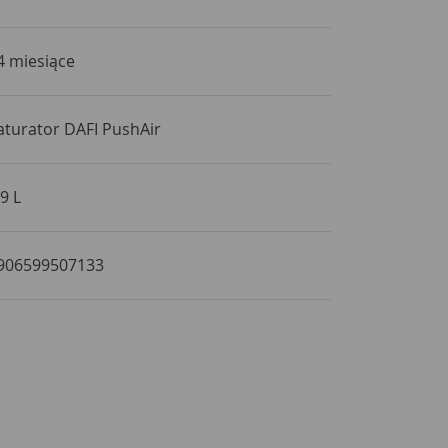
4 miesiące
aturator DAFI PushAir
,9 L
906599507133