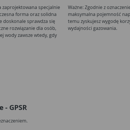
ła zaprojektowana specjalnie
Ważne: Zgodnie z oznaczenie
oczesna forma oraz solidna
maksymalna pojemność napeł
 że doskonale sprawdza się
temu zyskujesz wygodę korzy
czne rozwiązanie dla osób,
wydajności gazowania.
ej wody zawsze wtedy, gdy
e - GPSR
zeznaczeniem.