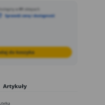
ostępny w
91
sklepach
Sprawdź cenę i dostępność
daj do koszyka
Artykuły
utelka