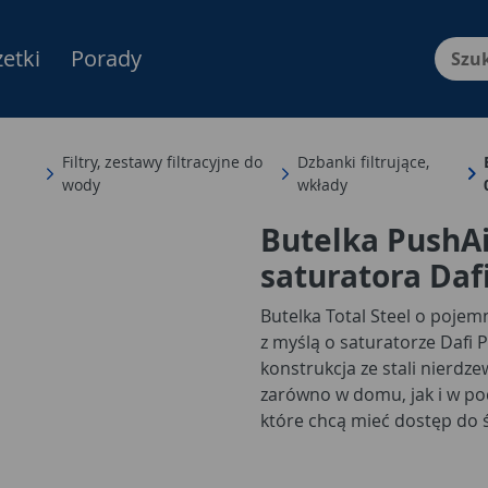
etki
Porady
Menu Produktów, nawigacja: E
Filtry, zestawy filtracyjne do
Dzbanki filtrujące,
wody
wkłady
Butelka PushA
saturatora Dafi
Butelka Total Steel o pojem
z myślą o saturatorze Dafi 
konstrukcja ze stali nierdz
zarówno w domu, jak i w pod
które chcą mieć dostęp do 
jej potrzebują.