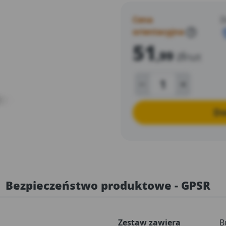
Cena
D
orientacyjna
?
51
,99
zł
/szt
Do
Bezpieczeństwo produktowe - GPSR
Zestaw zawiera
B