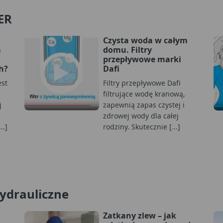
ER
Czysta woda w całym
a
domu. Filtry
przepływowe marki
h?
Dafi
est
Filtry przepływowe Dafi
filtrujące wodę kranową,
j
zapewnią zapas czystej i
zdrowej wody dla całej
..]
rodziny. Skutecznie [...]
hydrauliczne
Zatkany zlew – jak