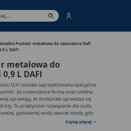
nter - przejdź do strony produktów. Spacja – otwórz/zamkni
Butelka PushAir metalowa do saturatora Dafi
0,9 L DAFI
ir metalowa do
 0,9 L DAFI
ności 0,9 l została zaprojektowana specjalnie
PushAir. Jej nowoczesna forma oraz solidna
ewnej sprawiają, że doskonale sprawdza się
róży. To praktyczne rozwiązanie dla osób,
świeżej, gazowanej wody zawsze wtedy, gdy
Czytaj więcej