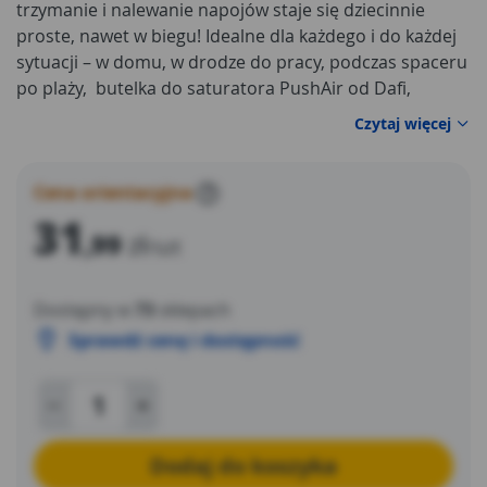
trzymanie i nalewanie napojów staje się dziecinnie
proste, nawet w biegu! Idealne dla każdego i do każdej
sytuacji – w domu, w drodze do pracy, podczas spaceru
po plaży, butelka do saturatora PushAir od Dafi,
sprawdzi się wszędzie.
Czytaj więcej
Cena orientacyjna
?
31
,99
zł
/szt
Dostępny w
73
sklepach
Sprawdź cenę i dostępność
Dodaj do koszyka