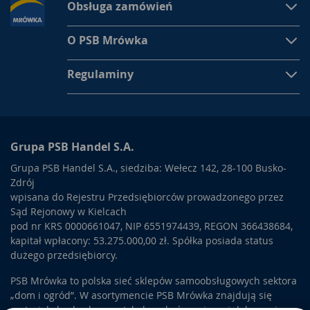
Obsługa zamówień
O PSB Mrówka
Regulaminy
Grupa PSB Handel S.A.
Grupa PSB Handel S.A., siedziba: Wełecz 142, 28-100 Busko-
Zdrój
wpisana do Rejestru Przedsiębiorców prowadzonego przez
Sąd Rejonowy w Kielcach
pod nr KRS 0000661047, NIP 6551974439, REGON 366438684,
kapitał wpłacony: 53.275.000,00 zł. Spółka posiada status
dużego przedsiębiorcy.
PSB Mrówka to polska sieć sklepów samoobsługowych sektora
„dom i ogród”. W asortymencie PSB Mrówka znajdują się
materiały budowlane, artykuły wykończeniowe i dekoracyjne,