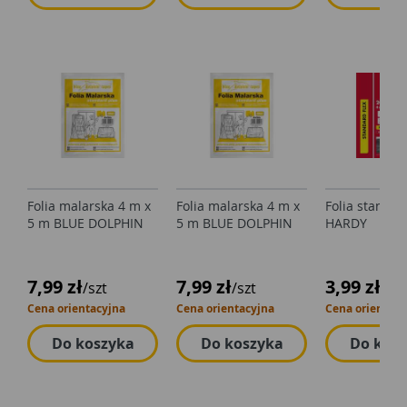
Folia malarska 4 m x
Folia malarska 4 m x
Folia standa
5 m BLUE DOLPHIN
5 m BLUE DOLPHIN
HARDY
7,99 zł
7,99 zł
3,99 zł
/szt
/szt
/szt
Cena orientacyjna
Cena orientacyjna
Cena orientacy
Do koszyka
Do koszyka
Do kos