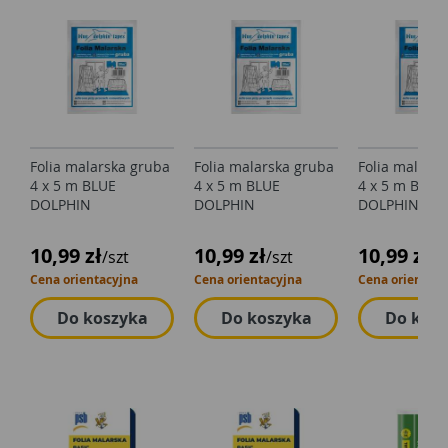
Folia malarska gruba
Folia malarska gruba
Folia malars
4 x 5 m BLUE
4 x 5 m BLUE
4 x 5 m BLUE
DOLPHIN
DOLPHIN
DOLPHIN
10,99 zł
10,99 zł
10,99 zł
/szt
/szt
/s
Cena orientacyjna
Cena orientacyjna
Cena orientacy
Do koszyka
Do koszyka
Do kos