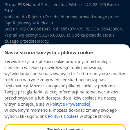
Grupa PSB Handel S.A., siedziba: Wełecz 142, 28-100 Busko-
Zdrój
wpisana do Rejestru Przedsiębiorców prowadzonego przez
Sąd Rejonowy w Kielcach
pod nr KRS 0000661047, NIP 6551974439, REGON 366438684,
kapitał wpłacony: 53.275.000,00 zł. Spółka posiada status
dużego przedsiębiorcy.
PSB Mrówka to polska sieć sklepów samoobsługowych sektora
Nasza strona korzysta z plików cookie
„dom i ogród”. W asortymencie PSB Mrówka znajdują się
Serwis korzysta z plików cookie oraz innych technologii
materiały budowlane, artykuły wykończeniowe i dekoracyjne,
śledzenia w celach prawidłowego funkcjonowania,
wyposażenie łazienek i kuchni, elektronarzędzia, a także
wyświetlania spersonalizowanych treści i reklamy oraz analizy
artykuły związane z ogrodem i otoczeniem domu.
ruchu na witrynie żeby wiedzieć skąd pochodzą nasi
użytkownicy. Możesz zarządzać plikami cookie z poziomu
Obowiązek informacyjny
Twojej przeglądarki. Więcej informacji na temat warunków
Polityka prywatności
przechowywania lub dostępu do plików cookies na naszej
witrynie znajduje się w
Polityce Prywatności
.
Polityka Cookies
W dowolnym momencie, możesz dokonać zmiany swojego
Odbiór zużytego sprzętu
wyboru klikając w link
Polityka Cookies
w stopce strony.
Zmień ustawienia