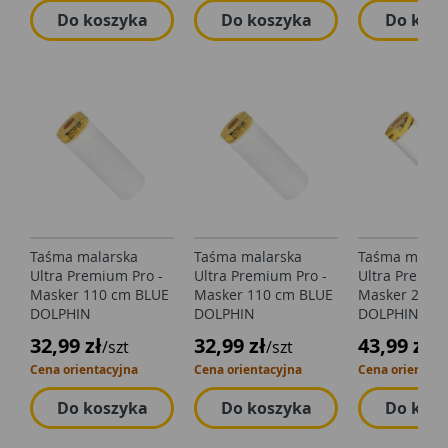
Do koszyka
Do koszyka
Do kos
Taśma malarska
Taśma malarska
Taśma malar
Ultra Premium Pro -
Ultra Premium Pro -
Ultra Premiu
Masker 110 cm BLUE
Masker 110 cm BLUE
Masker 210 
DOLPHIN
DOLPHIN
DOLPHIN
32,99 zł
32,99 zł
43,99 zł
/szt
/szt
/s
Cena orientacyjna
Cena orientacyjna
Cena orientacy
Do koszyka
Do koszyka
Do kos