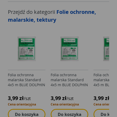
Przejdź do kategorii
Folie ochronne,
malarskie, tektury
Folia ochronna
Folia ochronna
Folia ochron
malarska Standard
malarska Standard
malarska Sta
4x5 m BLUE DOLPHIN
4x5 m BLUE DOLPHIN
4x5 m BLUE 
3,99 zł
3,99 zł
3,99 zł
/szt
/szt
/szt
Cena orientacyjna
Cena orientacyjna
Cena orientacy
Do koszyka
Do koszyka
Do kos