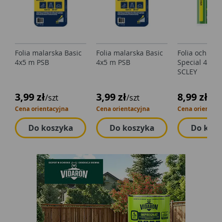
Folia malarska Basic
Folia malarska Basic
Folia ochron
4x5 m PSB
4x5 m PSB
Special 4x5 
SCLEY
3,99 zł
3,99 zł
8,99 zł
/szt
/szt
/szt
Cena orientacyjna
Cena orientacyjna
Cena orientacy
Do koszyka
Do koszyka
Do kos