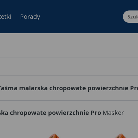
etki
Porady
Menu Produktów, nawigacja: E
Taśma malarska chropowate powierzchnie Pr
ka chropowate powierzchnie Pro
Masker