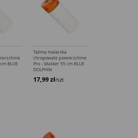
Taśma malarska
Taśma malarska
ierzchnie
chropowate powierzchnie
chropowate powie
5 cm BLUE
Pro - Masker 55 cm BLUE
Pro - Masker 55 c
DOLPHIN
DOLPHIN
17,99 zł
17,99 zł
/szt
/szt