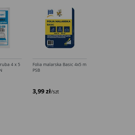
ruba 4 x 5
Folia malarska Basic 4x5 m
Folia malarska Bas
N
PSB
PSB
3,99 zł
3,99 zł
/szt
/szt