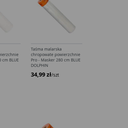
Taśma malarska
Taśma malarska
ierzchnie
chropowate powierzchnie
chropowate powie
40 cm BLUE
Pro - Masker 280 cm BLUE
Pro - Masker 280 
DOLPHIN
DOLPHIN
34,99 zł
34,99 zł
/szt
/szt