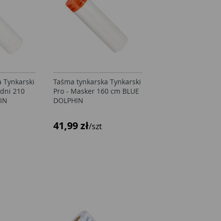
 Tynkarski
Taśma tynkarska Tynkarski
Taśma tynkarska T
 dni 210
Pro - Masker 160 cm BLUE
Pro - Masker 160 
IN
DOLPHIN
DOLPHIN
41,99 zł
41,99 zł
/szt
/szt