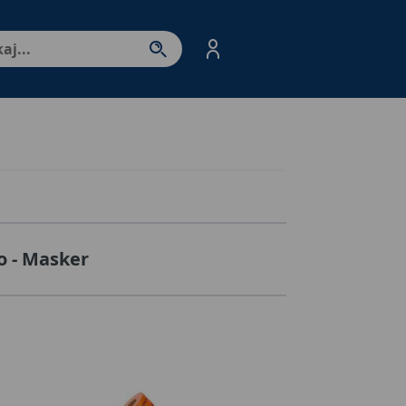
nter - przejdź do strony produktów. Spacja – otwórz/zamkni
o - Masker