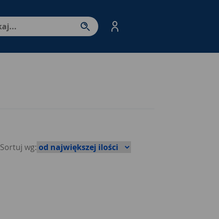
nter - przejdź do strony produktów. Spacja – otwórz/zamkni
Sortuj wg: