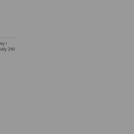
wy i
ały 290