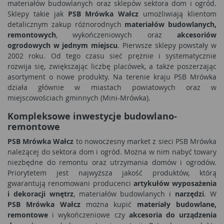
materiałów budowlanych oraz sklepów sektora dom i ogród.
Sklepy takie jak
PSB Mrówka Wałcz
umożliwiają klientom
detalicznym zakup różnorodnych
materiałów budowlanych,
remontowych
, wykończeniowych oraz
akcesoriów
ogrodowych w jednym miejscu
. Pierwsze sklepy powstały w
2002 roku. Od tego czasu sieć prężnie i systematycznie
rozwija się, zwiększając liczbę placówek, a także poszerzając
asortyment o nowe produkty. Na terenie kraju PSB Mrówka
działa głównie w miastach powiatowych oraz w
miejscowościach gminnych (Mini-Mrówka).
Kompleksowe inwestycje budowlano-
remontowe
PSB Mrówka Wałcz
to nowoczesny market z sieci PSB Mrówka
należącej do sektora dom i ogród. Można w nim nabyć towary
niezbędne do remontu oraz utrzymania domów i ogrodów.
Priorytetem jest najwyższa jakość produktów, którą
gwarantują renomowani producenci
artykułów wyposażenia
i dekoracji wnętrz
, materiałów budowlanych i
narzędzi
. W
PSB Mrówka Wałcz
można kupić
materiały budowlane,
remontowe
i wykończeniowe czy
akcesoria do urządzenia