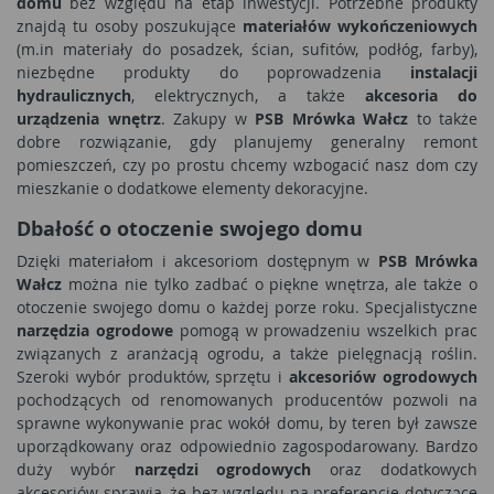
domu
bez względu na etap inwestycji. Potrzebne produkty
znajdą tu osoby poszukujące
materiałów wykończeniowych
(m.in materiały do posadzek, ścian, sufitów, podłóg, farby),
niezbędne produkty do poprowadzenia
instalacji
hydraulicznych
, elektrycznych, a także
akcesoria do
urządzenia wnętrz
. Zakupy w
PSB Mrówka Wałcz
to także
dobre rozwiązanie, gdy planujemy generalny remont
pomieszczeń, czy po prostu chcemy wzbogacić nasz dom czy
mieszkanie o dodatkowe elementy dekoracyjne.
Dbałość o otoczenie swojego domu
Dzięki materiałom i akcesoriom dostępnym w
PSB Mrówka
Wałcz
można nie tylko zadbać o piękne wnętrza, ale także o
otoczenie swojego domu o każdej porze roku. Specjalistyczne
narzędzia ogrodowe
pomogą w prowadzeniu wszelkich prac
związanych z aranżacją ogrodu, a także pielęgnacją roślin.
Szeroki wybór produktów, sprzętu i
akcesoriów ogrodowych
pochodzących od renomowanych producentów pozwoli na
sprawne wykonywanie prac wokół domu, by teren był zawsze
uporządkowany oraz odpowiednio zagospodarowany. Bardzo
duży wybór
narzędzi ogrodowych
oraz dodatkowych
akcesoriów sprawia, że bez względu na preferencje dotyczące