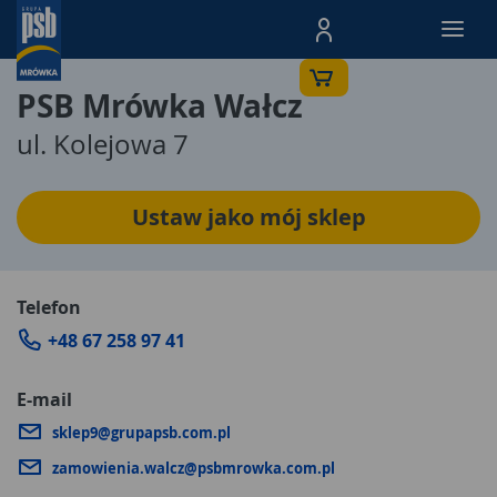
Menu Produktów, nawigacja: E
PSB Mrówka Wałcz
ul. Kolejowa 7
Ustaw jako mój sklep
Telefon
+48 67 258 97 41
E-mail
sklep9@grupapsb.com.pl
zamowienia.walcz@psbmrowka.com.pl