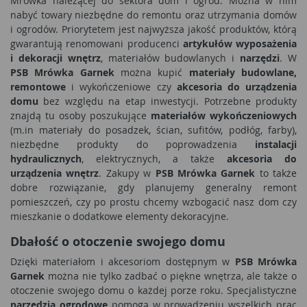
Mrówka należącej do sektora dom i ogród. Można w nim
nabyć towary niezbędne do remontu oraz utrzymania domów
i ogrodów. Priorytetem jest najwyższa jakość produktów, którą
gwarantują renomowani producenci
artykułów wyposażenia
i dekoracji wnętrz
, materiałów budowlanych i
narzędzi
. W
PSB Mrówka Garnek
można kupić
materiały budowlane,
remontowe
i wykończeniowe czy
akcesoria do urządzenia
domu
bez względu na etap inwestycji. Potrzebne produkty
znajdą tu osoby poszukujące
materiałów wykończeniowych
(m.in materiały do posadzek, ścian, sufitów, podłóg, farby),
niezbędne produkty do poprowadzenia
instalacji
hydraulicznych
, elektrycznych, a także
akcesoria do
urządzenia wnętrz
. Zakupy w
PSB Mrówka Garnek
to także
dobre rozwiązanie, gdy planujemy generalny remont
pomieszczeń, czy po prostu chcemy wzbogacić nasz dom czy
mieszkanie o dodatkowe elementy dekoracyjne.
Dbałość o otoczenie swojego domu
Dzięki materiałom i akcesoriom dostępnym w
PSB Mrówka
Garnek
można nie tylko zadbać o piękne wnętrza, ale także o
otoczenie swojego domu o każdej porze roku. Specjalistyczne
narzędzia ogrodowe
pomogą w prowadzeniu wszelkich prac