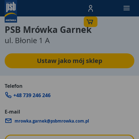
Menu Produktów, nawigacja: E
PSB Mrówka Garnek
ul. Błonie 1 A
Ustaw jako mój sklep
Telefon
+48 739 246 246
E-mail
mrowka.garnek@psbmrowka.com.pl