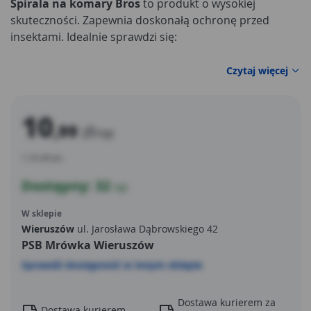
Spirala na komary Bros
to produkt o wysokiej
skuteczności. Zapewnia doskonałą ochronę przed
insektami. Idealnie sprawdzi się:
Czytaj więcej
10
,99
zł
/op
1,10 zł/szt.
Dostępny: 32
op
W sklepie
Wieruszów
ul. Jarosława Dąbrowskiego 42
PSB Mrówka Wieruszów
Sprawdź dostępność w innym sklepie
Dostawa kurierem za
Dostawa kurierem