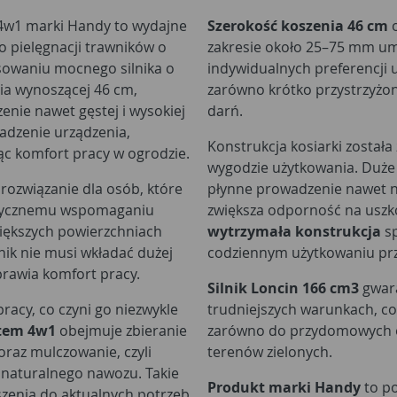
4w1 marki Handy to wydajne
Szerokość koszenia 46 cm
o
 pielęgnacji trawników o
zakresie około 25–75 mm um
tosowaniu mocnego silnika o
indywidualnych preferencji 
ia wynoszącej 46 cm,
zarówno krótko przystrzyżony
enie nawet gęstej i wysokiej
darń.
adzenie urządzenia,
Konstrukcja kosiarki została
jąc komfort pracy w ogrodzie.
wygodzie użytkowania. Duże 
 rozwiązanie dla osób, które
płynne prowadzenie nawet n
matycznemu wspomaganiu
zwiększa odporność na usz
większych powierzchniach
wytrzymała konstrukcja
sp
nik nie musi wkładać dużej
codziennym użytkowaniu prz
prawia komfort pracy.
Silnik Loncin 166 cm3
gwara
racy, co czyni go niezwykle
trudniejszych warunkach, c
tem 4w1
obejmuje zbieranie
zarówno do przydomowych og
oraz mulczowanie, czyli
terenów zielonych.
o naturalnego nawozu. Takie
Produkt marki Handy
to po
zenia do aktualnych potrzeb