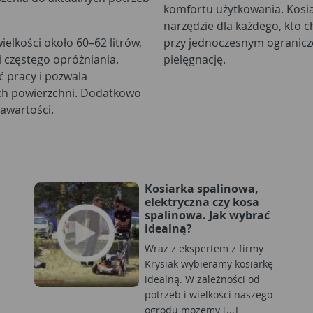
komfortu użytkowania. Kosi
narzędzie dla każdego, kto 
lkości około 60–62 litrów,
przy jednoczesnym ogranicze
i częstego opróżniania.
pielęgnację.
 pracy i pozwala
ych powierzchni. Dodatkowo
zawartości.
Kosiarka spalinowa,
elektryczna czy kosa
spalinowa. Jak wybrać
idealną?
Wraz z ekspertem z firmy
Krysiak wybieramy kosiarkę
idealną. W zależności od
potrzeb i wielkości naszego
ogrodu możemy [...]