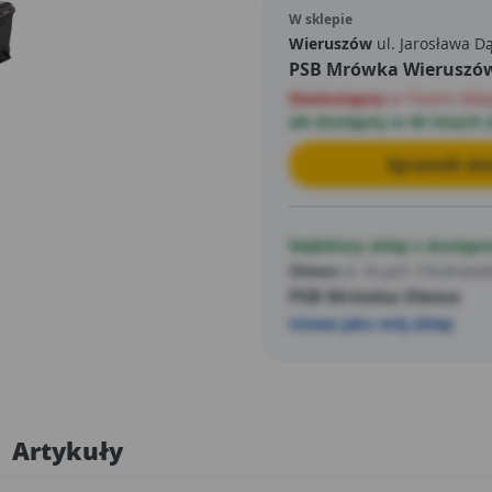
W sklepie
Wieruszów
ul. Jarosława D
PSB Mrówka Wieruszó
Niedostępny
w Twoim skle
ale dostępny w 46 innych 
Sprawdź dos
Najbliższy sklep z dostępn
Oława
ul. Ks.prł. F.Kutrows
PSB Mrówka Oława
Ustaw jako mój sklep
Artykuły