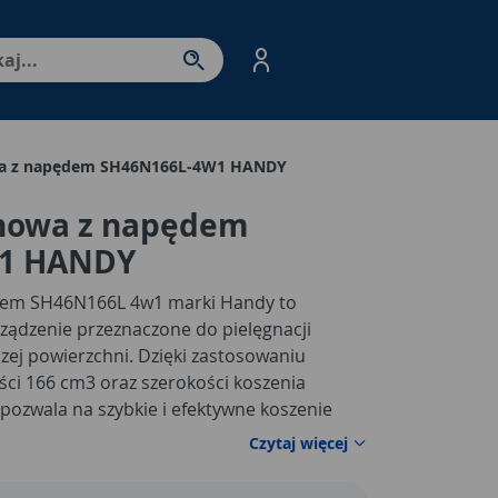
nter - przejdź do strony produktów. Spacja – otwórz/zamkni
owa z napędem SH46N166L-4W1 HANDY
inowa z napędem
W1 HANDY
dem SH46N166L 4w1 marki Handy to
ządzenie przeznaczone do pielęgnacji
szej powierzchni. Dzięki zastosowaniu
ci 166 cm3 oraz szerokości koszenia
pozwala na szybkie i efektywne koszenie
wy. Napęd na koła znacząco ułatwia
Czytaj więcej
aniczając wysiłek użytkownika i zwiększając