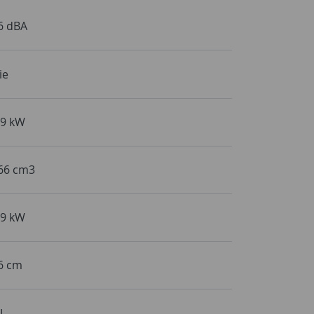
6 dBA
ie
,9 kW
66 cm3
,9 kW
6 cm
 L