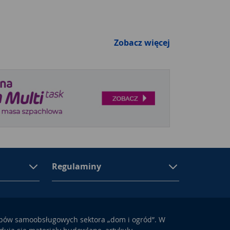
Zobacz więcej
Regulaminy
epów samoobsługowych sektora „dom i ogród”. W