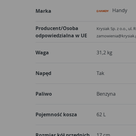
Handy
Marka
Producent/Osoba
Krysiak Sp. z o.o., ul
odpowiedzialna w UE
zamowienia@krysiak.
Waga
31,2 kg
Napęd
Tak
Paliwo
Benzyna
Pojemność kosza
62 L
Rozmiar kół przednich
17 cm