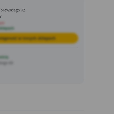
ąbrowskiego 42
w
pie
sklepach
tępność w innych sklepach
ością
kiego 68