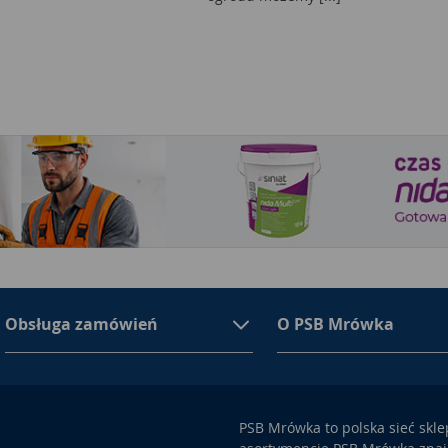
Obsługa zamówień
O PSB Mrówka
PSB Mrówka to polska sieć skl