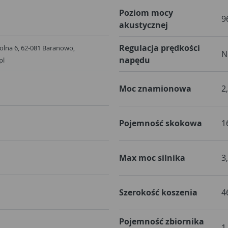
Poziom mocy
9
akustycznej
Regulacja prędkości
. Rolna 6, 62-081 Baranowo,
N
napędu
pl
Moc znamionowa
2
Pojemność skokowa
1
Max moc silnika
3
Szerokość koszenia
4
Pojemność zbiornika
1