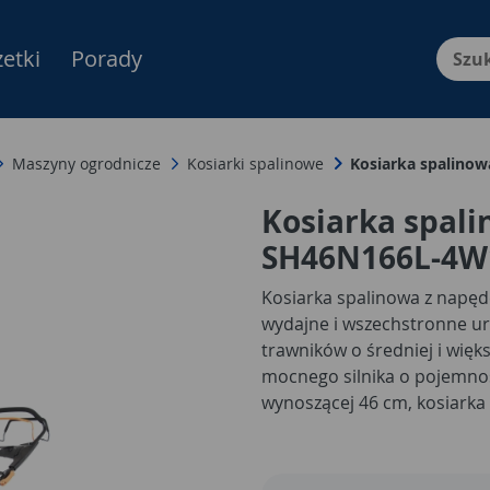
etki
Porady
Menu Produktów, nawigacja: E
Maszyny ogrodnicze
Kosiarki spalinowe
Kosiarka spalin
Kosiarka spal
SH46N166L-4
Kosiarka spalinowa z napę
wydajne i wszechstronne ur
trawników o średniej i więk
mocnego silnika o pojemnoś
wynoszącej 46 cm, kosiarka 
nawet gęstej i wysokiej tra
prowadzenie urządzenia, ogr
komfort pracy w ogrodzie.