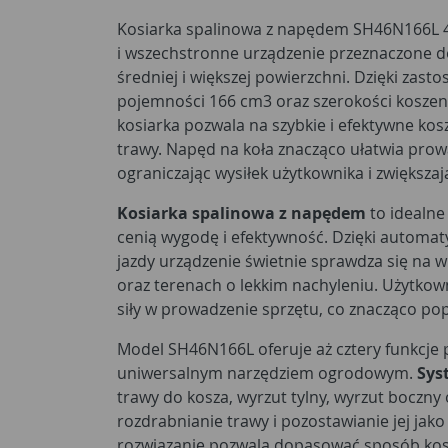
Kosiarka spalinowa z napędem SH46N166L 
i wszechstronne urządzenie przeznaczone do
średniej i większej powierzchni. Dzięki zas
pojemności 166 cm3 oraz szerokości koszen
kosiarka pozwala na szybkie i efektywne kosz
trawy. Napęd na koła znacząco ułatwia prow
ograniczając wysiłek użytkownika i zwiększa
Kosiarka spalinowa z napędem
to idealne
cenią wygodę i efektywność. Dzięki auto
jazdy urządzenie świetnie sprawdza się na 
oraz terenach o lekkim nachyleniu. Użytkow
siły w prowadzenie sprzętu, co znacząco po
Model SH46N166L oferuje aż cztery funkcje p
uniwersalnym narzędziem ogrodowym.
Sys
trawy do kosza, wyrzut tylny, wyrzut boczny 
rozdrabnianie trawy i pozostawianie jej jak
rozwiązanie pozwala dopasować sposób kos