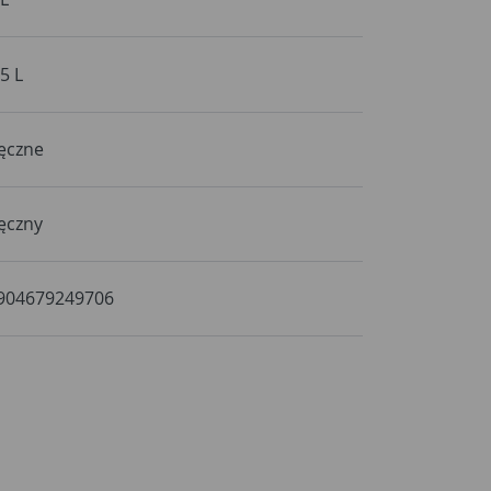
,5 L
ęczne
ęczny
904679249706