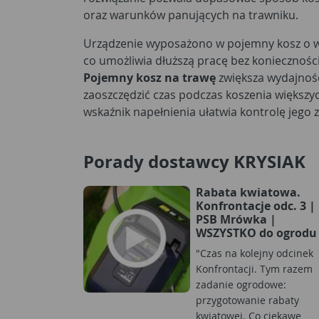
oraz warunków panujących na trawniku.
Urządzenie wyposażono w pojemny kosz o wie
co umożliwia dłuższą pracę bez koniecznośc
Pojemny kosz na trawę
zwiększa wydajność
zaoszczędzić czas podczas koszenia większ
wskaźnik napełnienia ułatwia kontrolę jego 
Porady dostawcy KRYSIAK
Rabata kwiatowa.
Konfrontacje odc. 3 |
PSB Mrówka |
WSZYSTKO do ogrodu
"Czas na kolejny odcinek
Konfrontacji. Tym razem
zadanie ogrodowe:
przygotowanie rabaty
kwiatowej. Co ciekawe