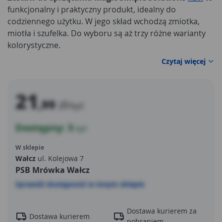
funkcjonalny i praktyczny produkt, idealny do
codziennego użytku. W jego skład wchodzą zmiotka,
miotła i szufelka. Do wyboru są aż trzy różne warianty
kolorystyczne.
Czytaj więcej
21
,99
zł
/kpl
Dostępny: 5
kpl
W sklepie
Wałcz
ul. Kolejowa 7
PSB Mrówka Wałcz
Sprawdź dostępność w innym sklepie
Dostawa kurierem za
Dostawa kurierem
pobraniem