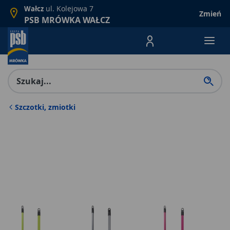
ul. Kolejowa 7
Wałcz
Zmień
PSB MRÓWKA WAŁCZ
Menu Produktów, nawigacja: E
Szczotki, zmiotki