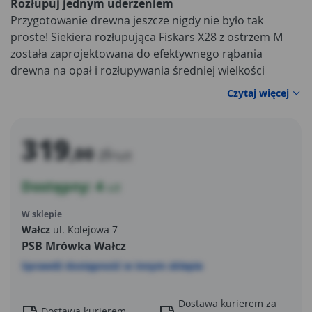
Rozłupuj jednym uderzeniem
Przygotowanie drewna jeszcze nigdy nie było tak
proste! Siekiera rozłupująca Fiskars X28 z ostrzem M
została zaprojektowana do efektywnego rąbania
drewna na opał i rozłupywania średniej wielkości
pieńków o średnicy 20–30 cm. Specjalna profilowana
Czytaj więcej
głowica ułatwia rozbijanie drewna już przy pierwszym
uderzeniu. To idealny wybór dla każdego, kto ceni sobie
szybką i bezwysiłkową pracę.
319
,00
zł
/szt
Dostępny: 4
szt
W sklepie
Wałcz
ul. Kolejowa 7
PSB Mrówka Wałcz
Sprawdź dostępność w innym sklepie
Dostawa kurierem za
Dostawa kurierem