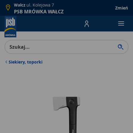
ul. Kolejowa 7
Wałcz
Zmień
PSB MRÓWKA WAŁCZ
Menu Produktów, nawigacja: E
Siekiery, toporki