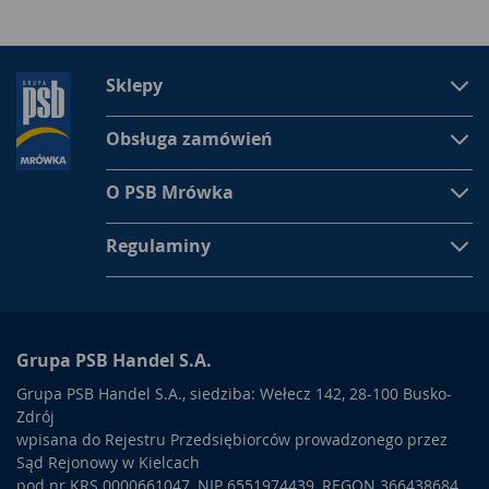
Sklepy
Obsługa zamówień
O PSB Mrówka
Regulaminy
Grupa PSB Handel S.A.
Grupa PSB Handel S.A., siedziba: Wełecz 142, 28-100 Busko-
Zdrój
wpisana do Rejestru Przedsiębiorców prowadzonego przez
Sąd Rejonowy w Kielcach
pod nr KRS 0000661047, NIP 6551974439, REGON 366438684,