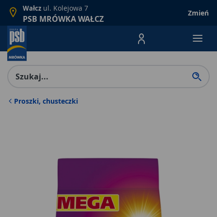
ul. Kolejowa 7
Wałcz
Zmień
PSB MRÓWKA WAŁCZ
Menu Produktów, nawigacja: E
Proszki, chusteczki