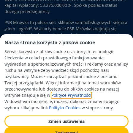
kapitał wpłacony: 53.275.000,00 zł. Spółka posiada status
dużego przedsiębiorcy.
PSB Mrówka to polska sieć sklepów samoobsługowych sektora
„dom i ogród”. W asortymencie PSB Mrówka znajdują się
materiały budowlane, artykuły wykończeniowe i dekoracyjne,
wyposażenie łazienek i kuchni, elektronarzędzia, a także
Nasza strona korzysta z plików cookie
artykuły związane z ogrodem i otoczeniem domu.
Serwis korzysta z plików cookie oraz innych technologii
śledzenia w celach prawidłowego funkcjonowania,
Obowiązek informacyjny
wyświetlania spersonalizowanych treści i reklamy oraz analizy
Polityka prywatności
ruchu na witrynie żeby wiedzieć skąd pochodzą nasi
użytkownicy. Możesz zarządzać plikami cookie z poziomu
Polityka Cookies
Twojej przeglądarki. Więcej informacji na temat warunków
Odbiór zużytego sprzętu
przechowywania lub dostępu do plików cookies na naszej
witrynie znajduje się w
Polityce Prywatności
.
W dowolnym momencie, możesz dokonać zmiany swojego
Wspierają nas:
wyboru klikając w link
Polityka Cookies
w stopce strony.
Zmień ustawienia
Zaakceptuj