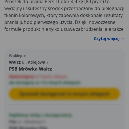
Proszek do prania Persil Color 4,4 kg (80 prań) to
wydajny i skuteczny środek przeznaczony do pielęgnacji
tkanin kolorowych, który zapewnia doskonałe rezultaty
prania już od pierwszego użycia. Dzięki nowoczesnej
formule produkt nie tylko usuwa zabrudzenia, ale także
dba o intensywność barw, chroniąc ubrania przed
Czytaj więcej
blaknięciem. To idealne rozwiązanie dla osób, które
oczekują czystości, świeżości oraz długotrwałej ochrony
W sklepie
swoich ubrań podczas codziennego prania.
Wałcz
ul. Kolejowa 7
PSB Mrówka Wałcz
Niedostępny
w Twoim sklepie
ale dostępny w 112 innych sklepach
Sprawdź dostępność w innych sklepach
Najbliższy sklep z dostępnością
Piła
ul. Składowa 3
PSB Mrówka Piła