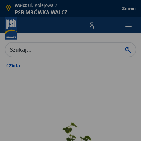
ul. Kolejowa 7
Wałcz
Zmień
PSB MRÓWKA WAŁCZ
Menu Produktów, nawigacja: E
Zioła