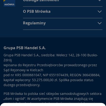
O PSB Mrówka
Regulaminy
Grupa PSB Handel S.A.
Grupa PSB Handel S.A., siedziba: Wełecz 142, 28-100 Busko-
Zdrój
wpisana do Rejestru Przedsiębiorców prowadzonego przez
Sąd Rejonowy w Kielcach
pod nr KRS 0000661047, NIP 6551974439, REGON 366438684,
kapitał wpłacony: 53.275.000,00 zł. Spółka posiada status
dużego przedsiębiorcy.
PSB Mrówka to polska sieć sklepów samoobsługowych sektora
„dom i ogród”. W asortymencie PSB Mrówka znajdują się
materiały budowlane, artykuły wykończeniowe i dekoracyjne,