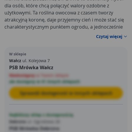
dla osób, które chcą połączyć walory ozdobne z
użytkowymi. Ta roślina owocowa z czasem tworzy
atrakcyjną koronę, daje przyjemny cień i może stać się
charakterystycznym punktem ogrodu, a jednocześnie
pozwala cieszyć się własnymi owocami w sezonie.
Czytaj więcej
Najlepiej rośnie na stanowisku słonecznym lub w
półcieniu, dzięki czemu łatwo dopasować ją do
W sklepie
warunków przy domu, na działce czy w sadzie. Zbiór
Wałcz
ul. Kolejowa 7
owoców przypada na okres VII–VIII, co świetnie
PSB Mrówka Wałcz
uzupełnia letni kalendarz domowych przetworów i
Niedostępny
w Twoim sklepie
deserów.
ale dostępny w 41 innych sklepach
Sprawdź dostępność w innych sklepach
Najbliższy sklep z dostępnością
Debrzno
ul. Ogrodowa 28
PSB Mrówka Debrzno