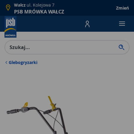
ul. Kolejowa 7
Wałcz
Zmień
PSB MRÓWKA WAŁCZ
Menu Produktów, nawigacja: E
Glebogryzarki