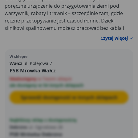
poręczne urządzenie do przygotowania ziemi pod
warzywnik, rabaty i trawnik – szczególnie tam, gdzie
ręczne przekopywanie jest czasochłonne. Dzięki
silnikowi spalinowemu możesz pracować bez kabla i
swobodnie manewrować w ogrodzie, na działce czy w
Czytaj więcej
trudno dostępnych miejscach. Solidna konstrukcja ze
stali dobrze znosi intensywne użytkowanie, a
W sklepie
odpowiednio dobrana pojemność skokowa 139 cm3
Wałcz
ul. Kolejowa 7
zapewnia sprawne spulchnianie i mieszanie wierzchniej
PSB Mrówka Wałcz
warstwy podłoża.
Niedostępny
w Twoim sklepie
ale dostępny w 54 innych sklepach
Sprawdź dostępność w innych sklepach
Najbliższy sklep z dostępnością
Debrzno
ul. Ogrodowa 28
PSB Mrówka Debrzno