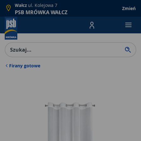
ul. Kolejowa 7
Wałcz
Zmień
PSB MRÓWKA WAŁCZ
Menu Produktów, nawigacja: E
Firany gotowe