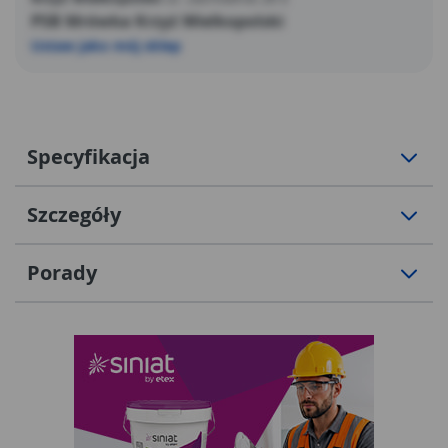
PSB Mrówka Krzyż Wielkopolski
Ustaw jako mój sklep
Specyfikacja
Szczegóły
Porady