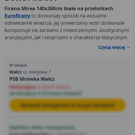
Firana Mirea 140x260cm biała na przelotkach
Eurofirany
to doskonały sposób na wizualne
odświeżenie wnętrza. Jej uniwersalny wzór doskonale
komponuje się zarówno z nowoczesnymi, ascetycznymi
aranżacjami, jak i wnętrzami o charakterze klasycznym
czy neoromantycznym.
Czytaj więcej
W sklepie
Wałcz
ul. Kolejowa 7
PSB Mrówka Wałcz
Niedostępny
w Twoim sklepie
ale dostępny w 55 innych sklepach
Sprawdź dostępność w innych sklepach
Najbliższy sklep z dostępnością
Krzyż Wielkopolski
ul. Zachodnia 26 E