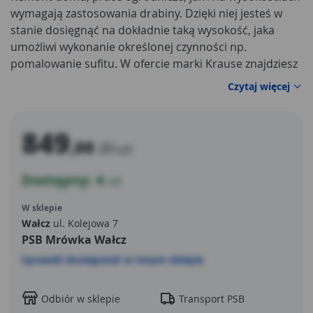
wymagają zastosowania drabiny. Dzięki niej jesteś w
stanie dosięgnąć na dokładnie taką wysokość, jaka
umożliwi wykonanie określonej czynności np.
pomalowanie sufitu. W ofercie marki Krause znajdziesz
dostosowane do potrzeb
drabiny aluminiowe
.
Czytaj więcej
Przydadzą się w trakcie niejednego remontu.
Wielofunkcyjna
drabina aluminiowa
jest przystawna,
rozsuwana i wolnostojąca, z wysuwanymi elementami,
849
,00
zł
co umożliwia jej pełne dopasowanie do konkretnej
/szt
sytuacji, w której jest potrzebna.
Dostępny: 4
szt
W sklepie
Wałcz
ul. Kolejowa 7
PSB Mrówka Wałcz
Sprawdź dostępność w innym sklepie
Odbiór w sklepie
Transport PSB