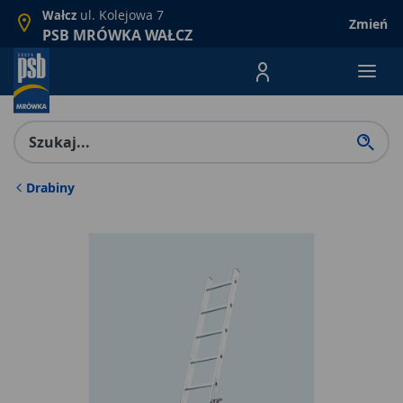
ul. Kolejowa 7
Wałcz
Zmień
PSB MRÓWKA WAŁCZ
Menu Produktów, nawigacja: E
Drabiny