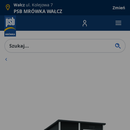
ul. Kolejowa 7
Wałcz
Zmień
PSB MRÓWKA WAŁCZ
Menu Produktów, nawigacja: E