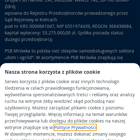
Zdrój
wpisana do Rejestru Przedsiębiorców prowadzonego przez
Sąd Rejonowy w Kielcach
pod nr KRS 0000661047, NIP 6551974439, REGON 366438684,
kapitał wpłacony: 53.275.000,00 zł. Spółka posiada status
dużego przedsiębiorcy.
PSB Mrówka to polska sieć sklepów samoobsługowych sektora
„dom i ogród”. W asortymencie PSB Mrówka znajdują się
materiały budowlane, artykuły wykończeniowe i dekoracyjne,
wyposażenie łazienek i kuchni, elektronarzędzia, a także
Nasza strona korzysta z plików cookie
artykuły związane z ogrodem i otoczeniem domu.
Serwis korzysta z plików cookie oraz innych technologii
śledzenia w celach prawidłowego funkcjonowania,
Obowiązek informacyjny
wyświetlania spersonalizowanych treści i reklamy oraz analizy
Polityka prywatności
ruchu na witrynie żeby wiedzieć skąd pochodzą nasi
użytkownicy. Możesz zarządzać plikami cookie z poziomu
Polityka Cookies
Twojej przeglądarki. Więcej informacji na temat warunków
Odbiór zużytego sprzętu
przechowywania lub dostępu do plików cookies na naszej
witrynie znajduje się w
Polityce Prywatności
.
W dowolnym momencie, możesz dokonać zmiany swojego
Wspierają nas: