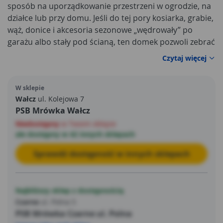
sposób na uporządkowanie przestrzeni w ogrodzie, na
działce lub przy domu. Jeśli do tej pory kosiarka, grabie,
wąż, donice i akcesoria sezonowe „wędrowały” po
garażu albo stały pod ścianą, ten domek pozwoli zebrać
wszystko w jednym miejscu i zabezpieczyć przed
Czytaj więcej
warunkami atmosferycznymi. Dzięki kompaktowym, a
jednocześnie funkcjonalnym wymiarom 112 × 184 × 195
W sklepie
cm bez trudu ustawisz go nawet na mniejszej posesji,
Wałcz
ul. Kolejowa 7
tworząc praktyczny schowek na co dzień. Jego
PSB Mrówka Wałcz
stonowana kolorystyka czerni i bieli dobrze wygląda w
Niedostępny
w Twoim sklepie
otoczeniu nowoczesnych tarasów, jak i w klasycznym
ale dostępny w 42 innych sklepach
ogrodzie, nie dominując aranżacji.
Sprawdź dostępność w innych sklepach
Najbliższy sklep z dostępnością
Czarne
ul. Polna 5
PSB Mrówka Czarne ul. Polna