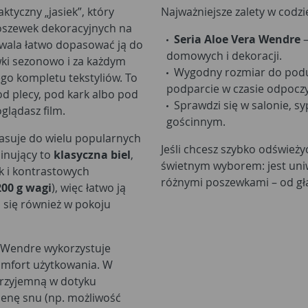
tyczny „jasiek”, który
Najważniejsze zalety w codz
poszewek dekoracyjnych na
Seria Aloe Vera Wendre
–
ozwala łatwo dopasować ją do
domowych i dekoracji.
wki sezonowo i za każdym
Wygodny rozmiar do podu
go kompletu tekstyliów. To
podparcie w czasie odpocz
d plecy, pod kark albo pod
Sprawdzi się w salonie, sy
glądasz film.
gościnnym.
pasuje do wielu popularnych
Jeśli chcesz szybko odśwież
inujący to
klasyczna biel
,
świetnym wyborem: jest uniwe
k i kontrastowych
różnymi poszewkami – od gła
200 g wagi
), więc łatwo ją
 się również w pokoju
j Wendre wykorzystuje
komfort użytkowania. W
 przyjemną w dotyku
ienę snu (np. możliwość