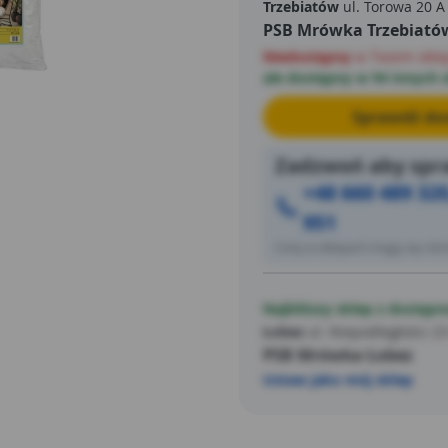
Trzebiatów
ul. Torowa 20 A
PSB Mrówka Trzebiató
Niedostępny
w Twoim skle
ale dostępny w 94 innych 
Sprawdź dos
Zadzwoń aby spra
+48 660 489 320
951
Ceny w sklepach mogą się różn
Najbliższy sklep z dostępn
Łobez
ul. Niepodległości 23
PSB Mrówka Łobez
Ustaw jako mój sklep