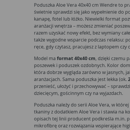
Poduszka Aloe Vera 40x40 cm Wendre to prak
świetnie sprawdzi się jako wypełnienie do 
kanapę, fotel lub łóżko. Niewielki format p
aranżacji wnętrza – możesz zmieniać posze
razem uzyskać nowy efekt, bez wymiany całe
także wygodne wsparcie podczas relaksu: po
ręce, gdy czytasz, pracujesz z laptopem czy o
Model ma
format 40x40 cm
, dzięki czemu 
poszewek i poduszek ozdobnych. Kolor dom
która dobrze wygląda zarówno w jasnych, ja
aranżacjach. Sama poduszka jest lekka (ok.
przenieść, ułożyć i przechowywać – sprawdzi
dziecięcym, gościnnym czy na wyjazdach.
Poduszka należy do serii Aloe Vera, w które
tkaniny z dodatkiem Aloe Vera i stawia na 
opisach tej linii producent podkreśla m.in.
mikrofibrę oraz rozwiązania wspierające hig