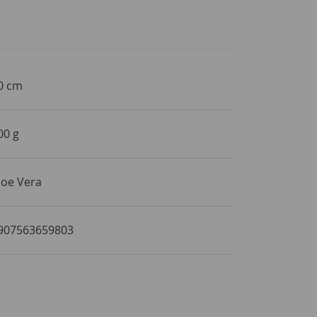
0 cm
00 g
loe Vera
907563659803