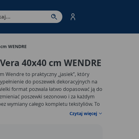
nter - przejdź do strony produktów. Spacja – otwórz/zamkni
0 cm WENDRE
 Vera 40x40 cm WENDRE
m Wendre to praktyczny „jasiek”, który
 wypełnienie do poszewek dekoracyjnych na
ewielki format pozwala łatwo dopasować ją do
 zmieniać poszewki sezonowo i za każdym
bez wymiany całego kompletu tekstyliów. To
czas relaksu: pod plecy, pod kark albo pod
Czytaj więcej
 z laptopem czy oglądasz film.