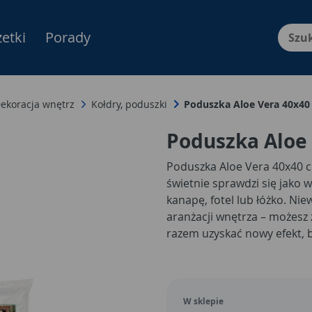
etki
Porady
Menu Produktów, nawigacja: E
ekoracja wnętrz
Kołdry, poduszki
Poduszka Aloe Vera 40x4
Poduszka Aloe
Poduszka Aloe Vera 40x40 c
świetnie sprawdzi się jako
kanapę, fotel lub łóżko. Ni
aranżacji wnętrza – możesz
razem uzyskać nowy efekt, 
także wygodne wsparcie pod
ręce, gdy czytasz, pracujesz
W sklepie