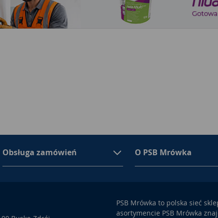
Obsługa zamówień
O PSB Mrówka
PSB Mrówka to polska sieć skl
asortymencie PSB Mrówka znajd