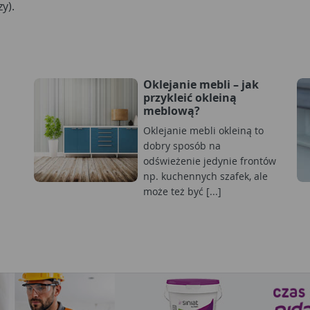
y).
Oklejanie mebli – jak
przykleić okleiną
meblową?
Oklejanie mebli okleiną to
dobry sposób na
odświeżenie jedynie frontów
np. kuchennych szafek, ale
może też być [...]