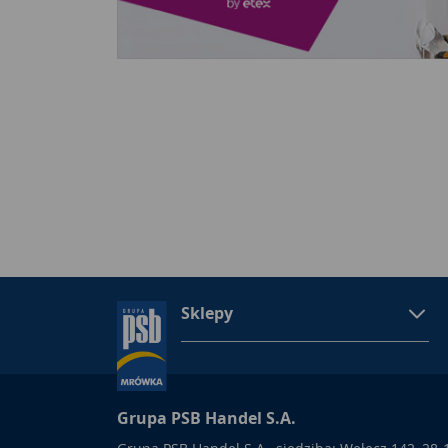
Sklepy
Grupa PSB Handel S.A.