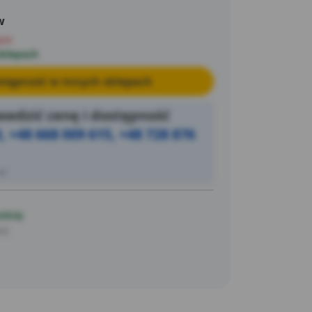
w
pie
sklepach
tępność w innych sklepach
wdzić cenę i dostępność
, +48 668 009 615, +48 728 876
ić
ością
 C