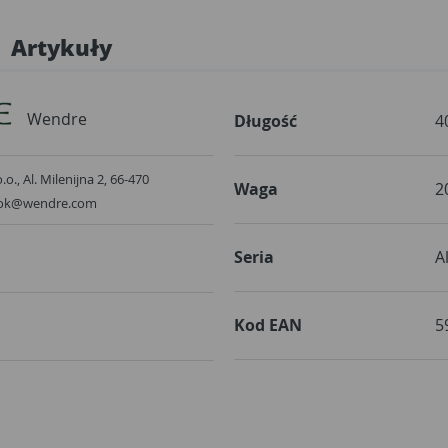
Artykuły
Wendre
Długość
4
o., Al. Milenijna 2, 66-470
Waga
2
 bok@wendre.com
Seria
A
Kod EAN
5