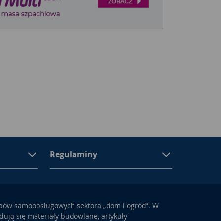
Regulaminy
epów samoobsługowych sektora „dom i ogród”. W
ują się materiały budowlane, artykuły