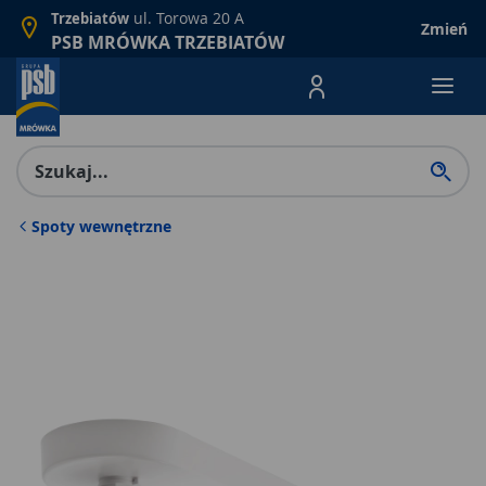
ul. Torowa 20 A
Trzebiatów
Zmień
PSB MRÓWKA TRZEBIATÓW
Menu Produktów, nawigacja: E
Spoty wewnętrzne