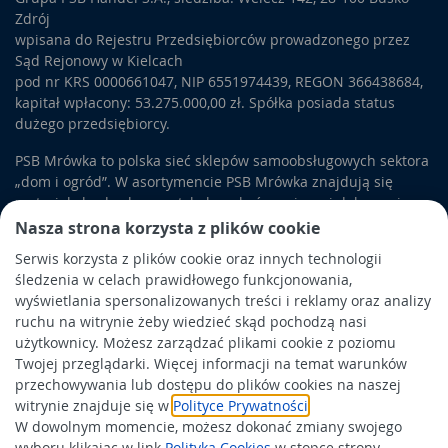
Zdrój
wpisana do Rejestru Przedsiębiorców prowadzonego przez
Sąd Rejonowy w Kielcach
pod nr KRS 0000661047, NIP 6551974439, REGON 366438684,
kapitał wpłacony: 53.275.000,00 zł. Spółka posiada status
dużego przedsiębiorcy.
PSB Mrówka to polska sieć sklepów samoobsługowych sektora
„dom i ogród”. W asortymencie PSB Mrówka znajdują się
materiały budowlane, artykuły wykończeniowe i dekoracyjne,
wyposażenie łazienek i kuchni, elektronarzędzia, a także
Nasza strona korzysta z plików cookie
artykuły związane z ogrodem i otoczeniem domu.
Serwis korzysta z plików cookie oraz innych technologii
śledzenia w celach prawidłowego funkcjonowania,
Obowiązek informacyjny
wyświetlania spersonalizowanych treści i reklamy oraz analizy
Polityka prywatności
ruchu na witrynie żeby wiedzieć skąd pochodzą nasi
użytkownicy. Możesz zarządzać plikami cookie z poziomu
Polityka Cookies
Twojej przeglądarki. Więcej informacji na temat warunków
Odbiór zużytego sprzętu
przechowywania lub dostępu do plików cookies na naszej
witrynie znajduje się w
Polityce Prywatności
.
W dowolnym momencie, możesz dokonać zmiany swojego
Wspierają nas:
wyboru klikając w link
Polityka Cookies
w stopce strony.