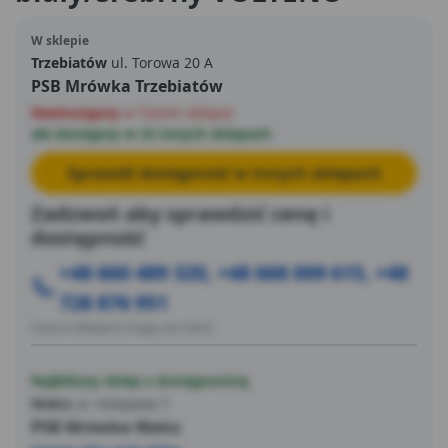
W sklepie
Trzebiatów
ul. Torowa 20 A
PSB Mrówka Trzebiatów
Niedostępny
w Twoim sklepie
ale dostępny w 23 innych sklepach
Sprawdź dostępność w innych sklepach
Zadzwoń aby sprawdzić cenę i
dostępność
+48 660 489 320, +48 668 009 615, +48
728 876 951
Ceny w sklepach mogą się różnić
Najbliższy sklep z dostępnością
Wałcz
ul. Kolejowa 7
PSB Mrówka Wałcz