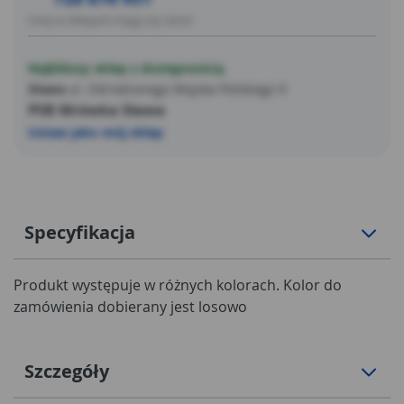
Ceny w sklepach mogą się różnić
Najbliższy sklep z dostępnością
Sława
ul. Odrodzonego Wojska Polskiego 9
PSB Mrówka Sława
Ustaw jako mój sklep
Specyfikacja
Produkt występuje w różnych kolorach. Kolor do
zamówienia dobierany jest losowo
Szczegóły