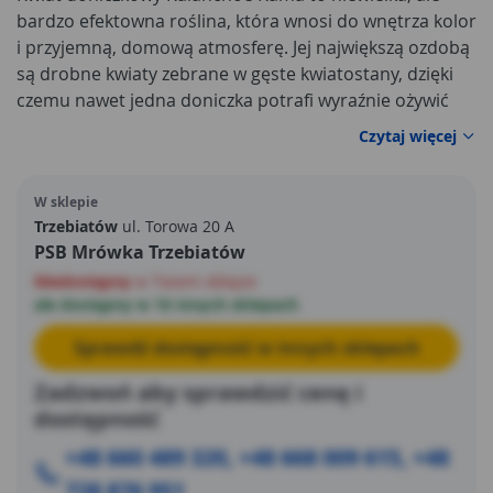
bardzo efektowna roślina, która wnosi do wnętrza kolor
i przyjemną, domową atmosferę. Jej największą ozdobą
są drobne kwiaty zebrane w gęste kwiatostany, dzięki
czemu nawet jedna doniczka potrafi wyraźnie ożywić
parapet, stół w jadalni, komodę czy biurko. To świetny
Czytaj więcej
wybór dla osób, które chcą mieć roślinę dekoracyjną,
ale nie mają czasu na skomplikowaną pielęgnację –
W sklepie
kalanchoe jest znane z tego, że dobrze radzi sobie w
Trzebiatów
ul. Torowa 20 A
warunkach domowych i wybacza drobne błędy.
PSB Mrówka Trzebiatów
Niedostępny
w Twoim sklepie
ale dostępny w 16 innych sklepach
Sprawdź dostępność w innych sklepach
Zadzwoń aby sprawdzić cenę i
dostępność
+48 660 489 320, +48 668 009 615, +48
728 876 951