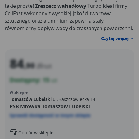
takie proste!
Zraszacz wahadłowy
Turbo Ideal firmy
CellFast wykonany z wysokiej jakości tworzywa
sztucznego oraz aluminium zapewnia stały,
równomierny dopływ wody do zraszanych powierzchni.
Nadaje się do podlewania trawników, ogródków
Czytaj więcej
warzywnych i innych powierzchni zielonych.
84
,90
zł
/szt
Dostępny: 15
szt
W sklepie
Tomaszów Lubelski
ul. Łaszczowiecka 14
PSB Mrówka Tomaszów Lubelski
Sprawdź dostępność w innym sklepie
Odbiór w sklepie