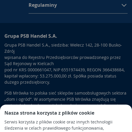
Regulaminy
Grupa PSB Handel S.A.
Grupa PSB Handel S.A., siedziba: Wełecz 142, 28-100 Busko-
Zdrój
wpisana do Rejestru Przedsiębiorców prowadzonego przez
Sąd Rejonowy w Kielcach
pod nr KRS 0000661047, NIP 6551974439, REGON 366438684,
kapitał wpłacony: 53.275.000,00 zł. Spółka posiada status
dużego przedsiębiorcy.
PSB Mrówka to polska sieć sklepów samoobsługowych sektora
„dom i ogród”. W asortymencie PSB Mrówka znajdują się
materiały budowlane, artykuły wykończeniowe i dekoracyjne,
wyposażenie łazienek i kuchni, elektronarzędzia, a także
Nasza strona korzysta z plików cookie
artykuły związane z ogrodem i otoczeniem domu.
Serwis korzysta z plików cookie oraz innych technologii
śledzenia w celach prawidłowego funkcjonowania,
Obowiązek informacyjny