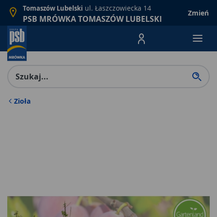
ul. Łaszczowiecka 14
Tomaszów Lubelski
Zmień
PSB MRÓWKA TOMASZÓW LUBELSKI
Menu Produktów, nawigacja: E
Zioła