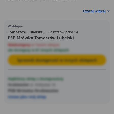
Czytaj więcej
W sklepie
Tomaszów Lubelski
ul. Łaszczowiecka 14
PSB Mrówka Tomaszów Lubelski
Niedostępny
w Twoim sklepie
ale dostępny w 81 innych sklepach
Sprawdź dostępność w innych sklepach
Najbliższy sklep z dostępnością
Hrubieszów
ul. Kolejowa 16
PSB Mrówka Hrubieszów
Ustaw jako mój sklep