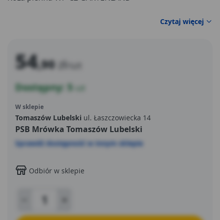
Czytaj więcej
54
,90
zł
/szt
Dostępny: 5
szt
W sklepie
Tomaszów Lubelski
ul. Łaszczowiecka 14
PSB Mrówka Tomaszów Lubelski
Sprawdź dostępność w innym sklepie
Odbiór w sklepie