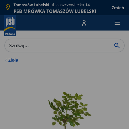
ul. Łaszczowiecka 14
Tomaszów Lubelski
Zmień
PSB MRÓWKA TOMASZÓW LUBELSKI
Menu Produktów, nawigacja: E
Zioła