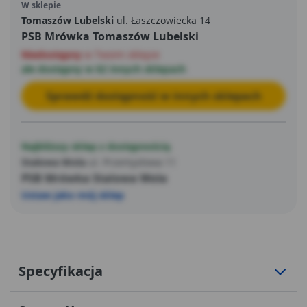
W sklepie
Tomaszów Lubelski
ul. Łaszczowiecka 14
PSB Mrówka Tomaszów Lubelski
Niedostępny
w Twoim sklepie
ale dostępny w 62 innych sklepach
Sprawdź dostępność w innych sklepach
Najbliższy sklep z dostępnością
Stalowa Wola
ul. Przemysłowa 11
PSB Mrówka Stalowa Wola
Ustaw jako mój sklep
Specyfikacja