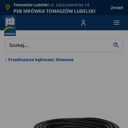
ul. Łaszczowiecka 14
Tomaszów Lubelski
Zmień
PSB MRÓWKA TOMASZÓW LUBELSKI
Menu Produktów, nawigacja: E
Przedłużacze bębnowe, listwowe