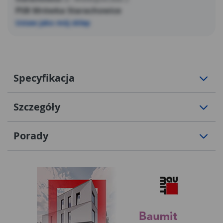
PSB Mrówka Starachowice
Ustaw jako mój sklep
Specyfikacja
Szczegóły
Porady