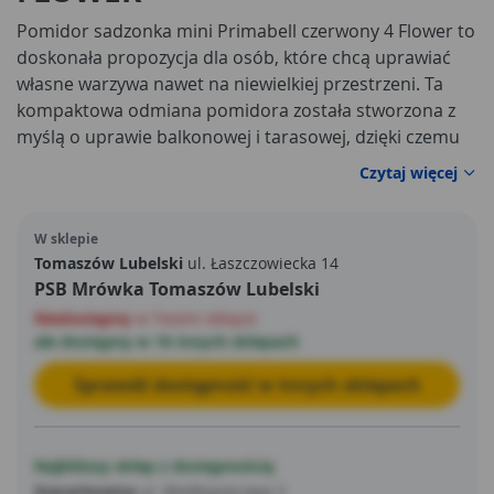
Pomidor sadzonka mini Primabell czerwony 4 Flower to
doskonała propozycja dla osób, które chcą uprawiać
własne warzywa nawet na niewielkiej przestrzeni. Ta
kompaktowa odmiana pomidora została stworzona z
myślą o uprawie balkonowej i tarasowej, dzięki czemu
świetnie sprawdzi się także w donicach ustawionych na
Czytaj więcej
parapecie. Roślina sprzedawana jest w formie gotowej
sadzonki, co pozwala szybko rozpocząć uprawę i cieszyć
W sklepie
się własnymi plonami bez konieczności wysiewu nasion.
Tomaszów Lubelski
ul. Łaszczowiecka 14
PSB Mrówka Tomaszów Lubelski
Niedostępny
w Twoim sklepie
ale dostępny w 16 innych sklepach
Sprawdź dostępność w innych sklepach
Najbliższy sklep z dostępnością
Starachowice
ul. Wielkopiecowa 2